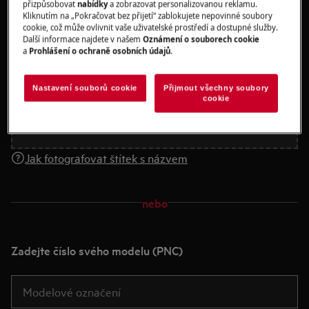
přizpůsobovat
nabídky
a zobrazovat personalizovanou reklamu.
Vyfoťte štítek a nahrajte ho
Kliknutím na „Pokračovat bez přijetí“ zablokujete nepovinné soubory
cookie, což může ovlivnit vaše uživatelské prostředí a dostupné služby.
Další informace najdete v našem
Oznámení o souborech cookie
a
Prohlášení o ochraně osobních údajů
.
Přetáhněte nebo vložte fotografii zde
Nastavení souborů cookie
Přijmout všechny soubory
Stáhnout fotografii
cookie
Jak fotografovat štítek s názvem
nebo
Zadejte číslo svého modelu (PNC)