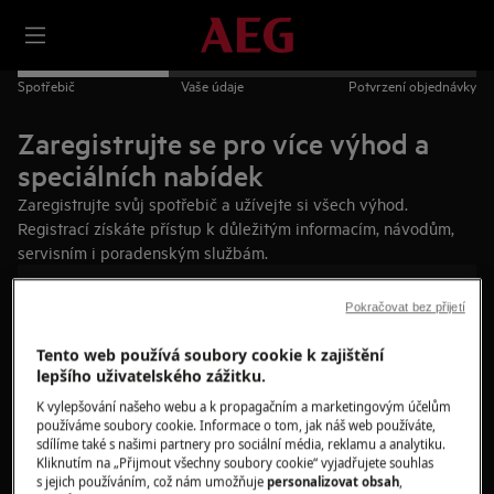
Spotřebič
Vaše údaje
Potvrzení objednávky
Zaregistrujte se pro více výhod a
speciálních nabídek
Zaregistrujte svůj spotřebič a užívejte si všech výhod.
Registrací získáte přístup k důležitým informacím, návodům,
servisním i poradenským službám.
Budete potřebovat:
Pokračovat bez přijetí
Připravený štítek s technickými údaji o spotřebiči
Tento web používá soubory cookie k zajištění
lepšího uživatelského zážitku.
Datum nákupu
K vylepšování našeho webu a k propagačním a marketingovým účelům
3 minuty vašeho času
používáme soubory cookie. Informace o tom, jak náš web používáte,
sdílíme také s našimi partnery pro sociální média, reklamu a analytiku.
Najděte svůj spotřebič
Kliknutím na „Přijmout všechny soubory cookie“ vyjadřujete souhlas
s jejich používáním, což nám umožňuje
personalizovat obsah
,