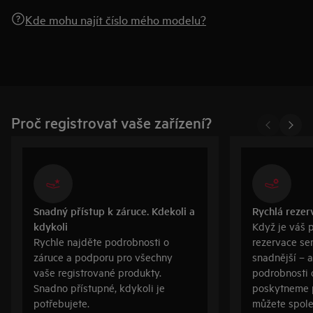
Kde mohu najít číslo mého modelu?
Proč registrovat vaše zařízení?
Snadný přístup k záruce. Kdekoli a
Rychlá rezer
kdykoli
Když je váš 
Rychle najděte podrobnosti o
rezervace se
záruce a podporu pro všechny
snadnější – a
vaše registrované produkty.
podrobnosti 
Snadno přístupné, kdykoli je
poskytneme p
potřebujete.
můžete spole