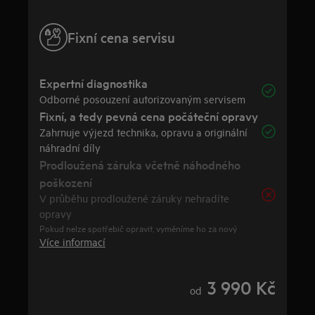
Fixní cena servisu
Expertní diagnostika
Odborné posouzení autorizovaným servisem
Fixní, a tedy pevná cena počáteční opravy
Zahrnuje výjezd technika, opravu a originální
náhradní díly
Prodloužená záruka včetně náhodného
poškození
V průběhu prodloužené záruky nehradíte
opravy
Pokud nelze spotřebič opravit, vyměníme ho za nový
Více informací
3 990 Kč
od