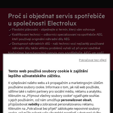
Proč si objednat servis spotřebiče
u společnosti Electrolux
Flexibilní plánování - objednejte si termín, který vám vyhovuje
Kvalifikovaní technici – odborníci specializovaní na spotřebiče AEG,
kteří používají originální náhradní díly AEG
Dostupnost náhradních dílů - naši technici vozí nejčastěji používané
náhradní díly, takže většinu problémů vyřeší už při první návštěvě
Nabízíme bezstarostný servis pro spotřebiče AEG ve vaší
domácnosti. Naši technici jsou školeni přímo ve výrobě na
Pokračovat bez přijetí
Zobrazit více
všechny naše produkty, takže dokáží váš spotřebič
diagnostikovat a opravit co nejrychleji.
Tento web používá soubory cookie k zajištění
lepšího uživatelského zážitku.
Pozáruční služby
K vylepšování našeho webu a k propagačním a marketingovým účelům
používáme soubory cookie. Informace o tom, jak náš web používáte,
sdílíme také s našimi partnery pro sociální média, reklamu a analytiku.
Kliknutím na „Přijmout všechny soubory cookie“ vyjadřujete souhlas
s jejich používáním, což nám umožňuje
personalizovat obsah
,
Servis a záruka Premium
přizpůsobovat
nabídky
a zobrazovat personalizovanou reklamu.
Kliknutím na „Pokračovat bez přijetí“ zablokujete nepovinné soubory
cookie, což může ovlivnit vaše uživatelské prostředí a dostupné služby.