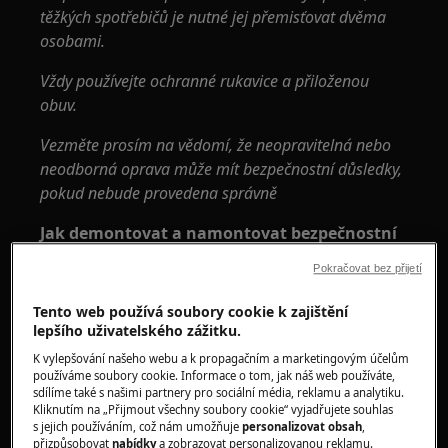
těžkých spotřebičů je nutné jej přemisťovat dvěma
osobami.
Vždy používejte ochranné rukavice a přiloženou
obuv.
Vezměte prosím na vědomí, že neopravitelná nebo
neodborná oprava může mít bezpečnostní důsledky,
pokud nebude provedena správně
Jak demontovat a namontovat bezpečnostní
blokování dveří
Pokračovat bez přijetí
Tento web používá soubory cookie k zajištění
lepšího uživatelského zážitku.
K vylepšování našeho webu a k propagačním a marketingovým účelům
používáme soubory cookie. Informace o tom, jak náš web používáte,
sdílíme také s našimi partnery pro sociální média, reklamu a analytiku.
Kliknutím na „Přijmout všechny soubory cookie“ vyjadřujete souhlas
s jejich používáním, což nám umožňuje
personalizovat obsah
,
přizpůsobovat
nabídky
a zobrazovat personalizovanou reklamu.