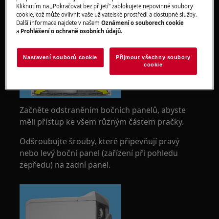
Kliknutím na „Pokračovat bez přijetí“ zablokujete nepovinné soubory
cookie, což může ovlivnit vaše uživatelské prostředí a dostupné služby.
Další informace najdete v našem
Oznámení o souborech cookie
a
Prohlášení o ochraně osobních údajů
.
Nastavení souborů cookie
Přijmout všechny soubory
cookie
Začněte odstraněním bočních panelů, abyste
měli přístup ke všem různým částem pračky.
Odšroubujte šrouby, které připevňují pravý
nebo levý boční panel (zařízení při pohledu
zepředu) na zadní panel.