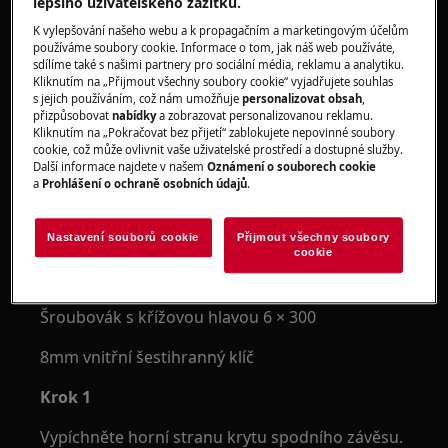
lepšího uživatelského zážitku.
osobami.
K vylepšování našeho webu a k propagačním a marketingovým účelům
Vždy používejte ochranné rukavice a přiloženou
používáme soubory cookie. Informace o tom, jak náš web používáte,
sdílíme také s našimi partnery pro sociální média, reklamu a analytiku.
obuv.
Kliknutím na „Přijmout všechny soubory cookie“ vyjadřujete souhlas
s jejich používáním, což nám umožňuje
personalizovat obsah
,
Vezměte prosím na vědomí, že neopravitelná nebo
přizpůsobovat
nabídky
a zobrazovat personalizovanou reklamu.
neodborná oprava může mít bezpečnostní důsledky,
Kliknutím na „Pokračovat bez přijetí“ zablokujete nepovinné soubory
cookie, což může ovlivnit vaše uživatelské prostředí a dostupné služby.
pokud nebude provedena správně
Další informace najdete v našem
Oznámení o souborech cookie
a
Prohlášení o ochraně osobních údajů
.
Jak vyměnit závěsy
NÁSTROJE:
Nastavení souborů cookie
Přijmout všechny soubory
cookie
Šroubovák s drážkou 6 × 300
Šroubovák s křížovou hlavou 6 × 300
8mm vnitřní šestihranný klíč
Krok 1
Vypíchněte horní stranu krytu spodního závěsu.