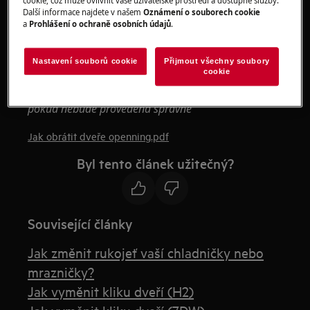
cookie, což může ovlivnit vaše uživatelské prostředí a dostupné služby.
osobami.
Další informace najdete v našem
Oznámení o souborech cookie
a
Prohlášení o ochraně osobních údajů
.
Vždy používejte ochranné rukavice a přiloženou
obuv.
Nastavení souborů cookie
Přijmout všechny soubory
cookie
Vezměte prosím na vědomí, že neopravitelná nebo
neodborná oprava může mít bezpečnostní důsledky,
pokud nebude provedena správně
Jak obrátit dveře openning.pdf
Byl tento článek užitečný?
Související články
Jak změnit rukojeť vaší chladničky nebo
mrazničky?
Jak vyměnit kliku dveří (H2)