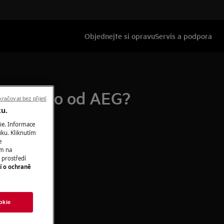
Objednejte si opravu
Servis a podpora
ený přímo od AEG?
račovat bez přijetí
ku.
ie. Informace
iku. Kliknutím
e
ím na
 prostředí
í o ochraně
okie