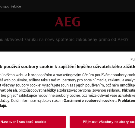
o spotřebiče
u aktivovat záruku na nový spotřebič zakoupený přímo od AEG?
uku na nový spotřebič zakoup
Pok
 používá soubory cookie k zajištění lepšího uživatelského zážit
ání našeho webu a k propagačním a marketingovým účelům používáme soubory cook
áš web používáte, sdílíme také s našimi partnery pro sociální média, reklamu a analyt
t všechny soubory cookie“ vyjadřujete souhlas s jejich používáním, což nám umožňuj
vý spotřebič zakoupený přímo od
ovat obsah
, přizpůsobovat
nabídky
a zobrazovat personalizovanou reklamu. Kliknut
bez přijetí“ zablokujete nepovinné soubory cookie, což může ovlivnit vaše uživatelské
služby. Další informace najdete v našem
Oznámení o souborech cookie
a
Prohlášen
dajů
.
Nastavení souborů cookie
Přijmout všechny soubory co
kých spotřebičů nabízíme
 10 let na invertorový motor a