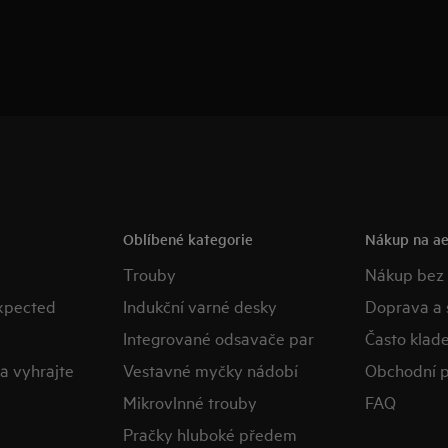
Oblíbené kategorie
Nákup na ae
Trouby
Nákup bez
expected
Indukční varné desky
Doprava a 
Integrované odsavače par
Často klad
a vyhrajte
Vestavné myčky nádobí
Obchodní 
Mikrovlnné trouby
FAQ
Pračky hluboké předem