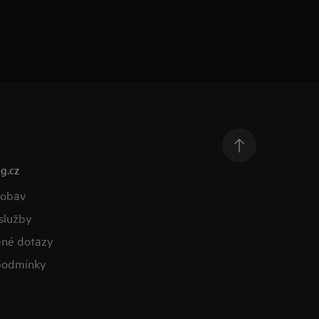
g.cz
 obav
služby
ené dotazy
podmínky