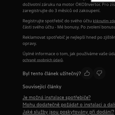
doživotní záruku na motor ÖKOInvertor. Pro zís
zaregistrujte do 3 měsíců od zakoupení.
Registrujte spotřebič do svého účtu
kliknutím zd
části svého účtu - Mé bonusy. Po zvolení bonus
Reklamovat spotřebič je nejlepší hned po zjiště
opravy.
Úplné informace o tom, jak používáme vaše úd
.
ochraně osobních údajů
Byl tento článek užitečný?
Související články
Je možná instalace spotřebiče?
Mohu dodatečně požádat o instalaci a dalš
Jaké služby jsou poskytovány při dodání?