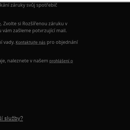
kání záruky svůj spotřebič
. Zvolte si Rozšířenou záruku v
e
u vám zašleme potvrzující mail.
ní vady.
pro objednání
Kontaktujte nás
aje, naleznete v našem
prohlášení o
í služby?