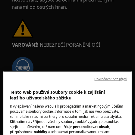
ranami od ostrých hran.
VAROVÁNÍ!
NEBEZPEČÍ PORANĚNÍ OČÍ
Pokračovat bez přijetí
Při provádění údržby nebo oprav s pružinami
Tento web používá soubory cookie k zajištění
noste ochranné brýle.
lepšího uživatelského zážitku.
K vylepšování našeho webu a k propagačním a marketingovým účelům
používáme soubory cookie. Informace o tom, jak náš web používáte,
sdílíme také s našimi partnery pro sociální média, reklamu a analytiku.
Kliknutím na „Přijmout všechny soubory cookie“ vyjadřujete souhlas
s jejich používáním, což nám umožňuje
personalizovat obsah
,
UPOZORNĚNÍ!
RIZIKO PŘISKŘÍPNUTÍ
přizpůsobovat
nabídky
a zobrazovat personalizovanou reklamu.