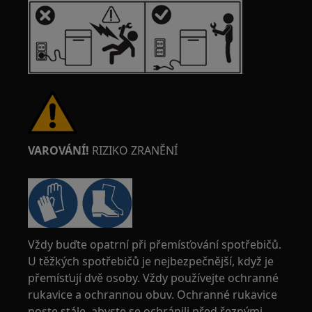
VAROVÁNÍ!
RIZIKO ZRANĚNÍ
Vždy buďte opatrní při přemísťování spotřebičů.
U těžkých spotřebičů je nejbezpečnější, když je
přemísťují dvě osoby. Vždy používejte ochranné
rukavice a ochrannou obuv. Ochranné rukavice
noste stále, abyste se ochránili před řeznými