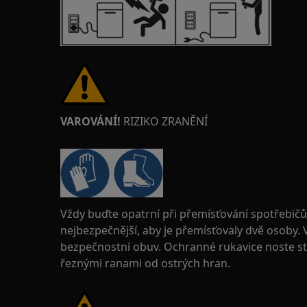
VAROVÁNÍ!
RIZIKO ZRANĚNÍ
Vždy buďte opatrní při přemísťování spotřebičů
nejbezpečnější, aby je přemísťovaly dvě osoby.
bezpečnostní obuv. Ochranné rukavice noste stá
řeznými ranami od ostrých hran.