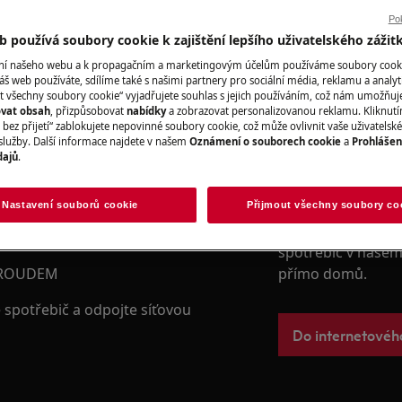
poskytujeme pro p
desky, chladničky,
Pok
 používá soubory cookie k zajištění lepšího uživatelského zážit
digestoře, trouby
ání našeho webu a k propagačním a marketingovým účelům používáme soubory cook
áš web používáte, sdílíme také s našimi partnery pro sociální média, reklamu a analyt
t všechny soubory cookie“ vyjadřujete souhlas s jejich používáním, což nám umožňuj
Rezervujte servi
ovat obsah
, přizpůsobovat
nabídky
a zobrazovat personalizovanou reklamu. Kliknut
 řiďte bezpečnostními informacemi
bez přijetí“ zablokujete nepovinné soubory cookie, což může ovlivnit vaše uživatelské
ku.
služby. Další informace najdete v našem
Oznámení o souborech cookie
a
Prohlášen
dajů
.
Náhradní díly a 
Nastavení souborů cookie
Přijmout všechny soubory co
Vyhledejte si origi
spotřebič v našem 
PROUDEM
přímo domů.
spotřebič a odpojte síťovou
Do internetové