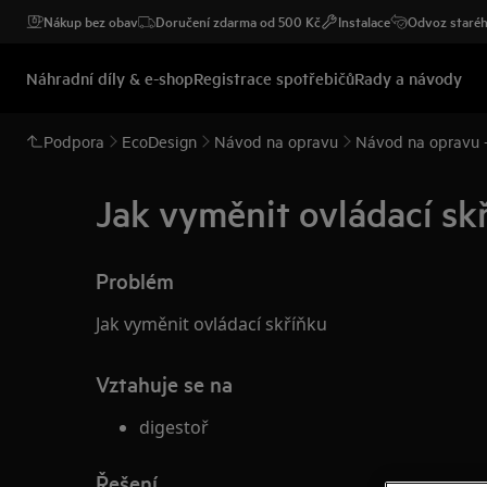
Nákup bez obav
Doručení zdarma od 500 Kč
Instalace
Odvoz staréh
Náhradní díly & e-shop
Registrace spotřebičů
Rady a návody
Podpora
EcoDesign
Návod na opravu
Návod na opravu -
Jak vyměnit ovládací skř
Problém
Jak vyměnit ovládací skříňku
Vztahuje se na
digestoř
Řešení