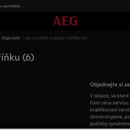
o spotřebiče
 Digestoře
Jak vyměnit ovládací skříňku (6)
íňku (6)
Objednejte si se
V oblasti, ve kter
Fixní cena servisu
kvalifikovaní serv
zkontrolujeme, po
potřeby vyměníme 