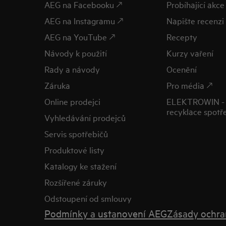
AEG na Facebooku 🡕
Probíhající akce
AEG na Instagramu 🡕
Napište recenzi 
AEG na YouTube 🡕
Recepty
Návody k použití
Kurzy vaření
Rady a návody
Ocenění
Záruka
Pro média 🡕
Online prodejci
ELEKTROWIN - 
recyklace spotř
Vyhledávání prodejců
Servis spotřebičů
Produktové listy
Katalogy ke stažení
Rozšířené záruky
Odstoupení od smlouvy
Podmínky a ustanovení AEG
Zásady ochra