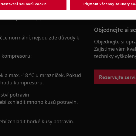
Nastavení souborů cookie
Přijmout všechny soubory co
 cca 45 minut v hodině a v případě
 i bez přestávky pouze s intenzitou
Objednejte si se
ičce normální, nejsou zde důvody k
Objednejte si opr
Zajistíme vám kval
du kompresoru:
techniky vyškolen
ček a max. -18 °C u mrazniček. Pokud
Rezervujte servi
ku chodu kompresoru.
ství potravin
ebí zchladit mnoho kusů potravin.
bí zchladit horké kusy potravin.