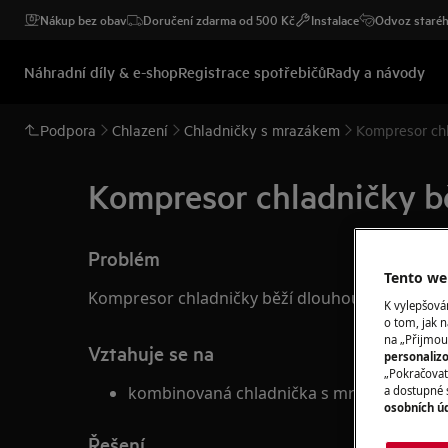
Nákup bez obav
Doručení zdarma od 500 Kč
Instalace
Odvoz staréh
Náhradní díly & e-shop
Registrace spotřebičů
Rady a návody
Podpora
Chlazení
Chladničky s mrazákem
Kompresor ch
Kompresor chladničky b
Problém
Tento web
Kompresor chladničky běží dlouhou dobu
K vylepšov
o tom, jak n
na „Přijmou
Vztahuje se na
personaliz
„Pokračovat 
kombinovaná chladnička s mrazákem
a dostupné 
osobních ú
Řešení