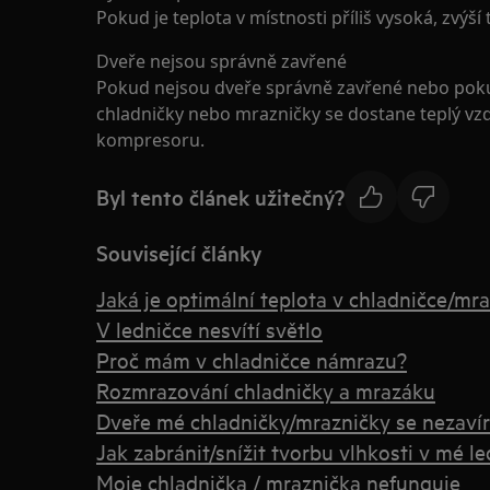
Pokud je teplota v místnosti příliš vysoká, zvý
Dveře nejsou správně zavřené
Pokud nejsou dveře správně zavřené nebo poku
chladničky nebo mrazničky se dostane teplý vz
kompresoru.
Byl tento článek užitečný?
Související články
Jaká je optimální teplota v chladničce/mr
V ledničce nesvítí světlo
Proč mám v chladničce námrazu?
Rozmrazování chladničky a mrazáku
Dveře mé chladničky/mrazničky se nezavír
Jak zabránit/snížit tvorbu vlhkosti v mé le
Moje chladnička / mraznička nefunguje