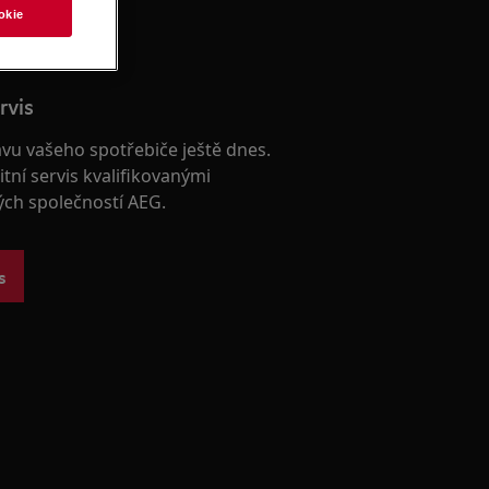
okie
rvis
avu vašeho spotřebiče ještě dnes.
itní servis kvalifikovanými
ých společností AEG.
s