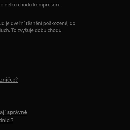
ší to délku chodu kompresoru.
d je dveřní těsnění poškozené, do
duch. To zvyšuje dobu chodu
azničce?
ají správně
dnici?