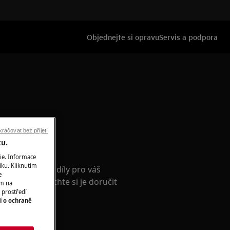
Objednejte si opravu
Servis a podpora
račovat bez přijetí
ku.
příslušenství
ie. Informace
iku. Kliknutím
nální náhradní díly pro váš
e
e-shopu a nechte si je doručit
ím na
 prostředí
í o ochraně
ho obchodu