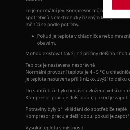
To je normální jev. Kompresor může pracovat až
spotřebičů s elektronicky řízeným kompresorem
měnící se podle potřeby.
Pokud je teplota v chladničce nebo mrazn
obavám.
Mohou existovat také jiné příčiny delšího cho
Teplota je nastavena nesprávně
Normální provozní teplota je 4 - 5 °C u chladni
je teplota nastavena příliš nízko, zvýší to dél
Do spotřebiče bylo nedávno vloženo větší množ
Kompresor pracuje delší dobu, pokud je zapotř
Potraviny byly při vkládání do spotřebiče teplé
Kompresor pracuje delší dobu, pokud je zapotře
Vysoká teplota v místnosti