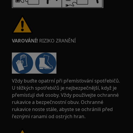
VAROVÁNÍ!
RIZIKO ZRANĚNÍ
Vždy buďte opatrní při přemísťování spotřebičů.
U těžkých spotřebičů je nejbezpečnější, když je
přemísťují dvě osoby. Vždy používejte ochranné
rukavice a bezpečnostní obuv. Ochranné
rukavice noste stále, abyste se ochránili před
řeznými ranami od ostrých hran.