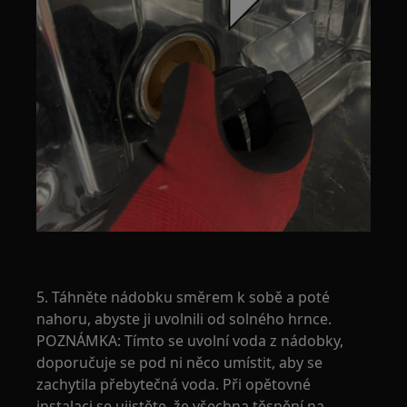
5. Táhněte nádobku směrem k sobě a poté
nahoru, abyste ji uvolnili od solného hrnce.
POZNÁMKA: Tímto se uvolní voda z nádobky,
doporučuje se pod ni něco umístit, aby se
zachytila přebytečná voda. Při opětovné
instalaci se ujistěte, že všechna těsnění na