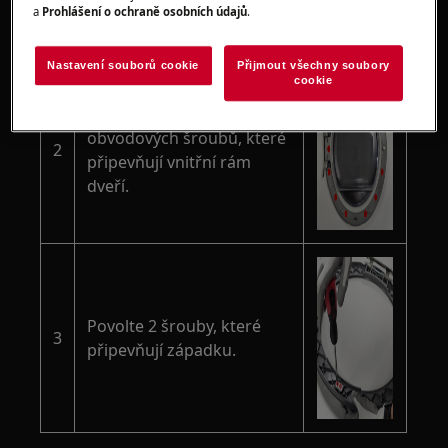
a
Prohlášení o ochraně osobních údajů
.
Nastavení souborů cookie
Přijmout všechny soubory
cookie
Odšroubujte 13
obvodových šroubů, které
2
připevňují vnitřní rám
dveří.
Povolte 2 šrouby, které
3
připevňují západku.