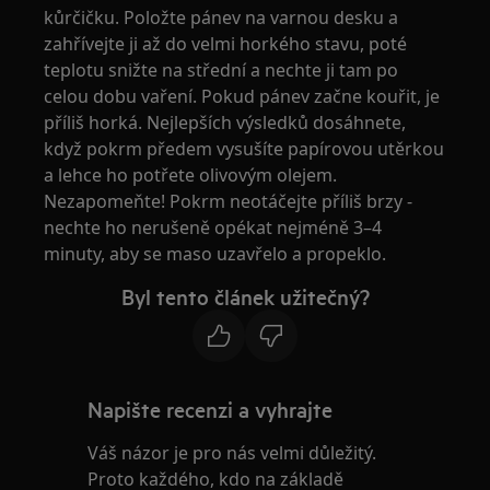
kůrčičku. Položte pánev na varnou desku a
zahřívejte ji až do velmi horkého stavu, poté
teplotu snižte na střední a nechte ji tam po
celou dobu vaření. Pokud pánev začne kouřit, je
příliš horká. Nejlepších výsledků dosáhnete,
když pokrm předem vysušíte papírovou utěrkou
a lehce ho potřete olivovým olejem.
Nezapomeňte! Pokrm neotáčejte příliš brzy -
nechte ho nerušeně opékat nejméně 3–4
minuty, aby se maso uzavřelo a propeklo.
Byl tento článek užitečný?
Napište recenzi a vyhrajte
Váš názor je pro nás velmi důležitý.
Proto každého, kdo na základě