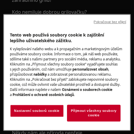
zahradního grilu?
Kdo nemiluje dobrou grilovačku?
Pokračovat bez přijetí
Opékání jídla na plamenem má své specifické
kouzlo. Ten pohled ... Zvuk ... Vůně ...
Tento web používá soubory cookie k zajištění
lepšího uživatelského zážitku.
K vylepšování našeho webu a k propagačním a marketingovým účelům
používáme soubory cookie. Informace o tom, jak náš web používáte,
sdílíme také s našimi partnery pro sociální média, reklamu a analytiku.
Kliknutím na „Přijmout všechny soubory cookie“ vyjadřujete souhlas
s jejich používáním, což nám umožňuje
personalizovat obsah
,
přizpůsobovat
nabídky
a zobrazovat personalizovanou reklamu.
Kliknutím na „Pokračovat bez přijetí“ zablokujete nepovinné soubory
cookie, což může ovlivnit vaše uživatelské prostředí a dostupné služby.
Další informace najdete v našem
Oznámení o souborech cookie
a
Prohlášení o ochraně osobních údajů
.
Nastavení souborů cookie
Přijmout všechny soubory
cookie
Někdy nám ale příroda nepřeje