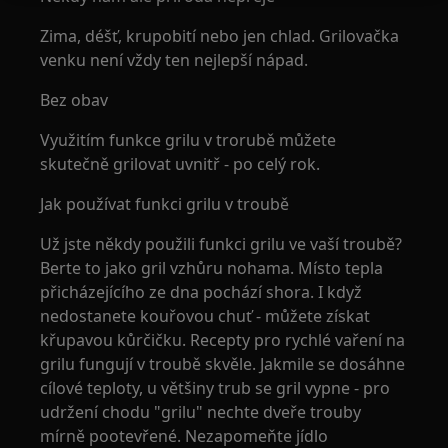
Zima, déšť, krupobití nebo jen chlad. Grilovačka
venku není vždy ten nejlepší nápad.
Bez obav
Využitím funkce grilu v trorubě můžete
skutečně grilovat uvnitř - po celý rok.
Jak používat funkci grilu v troubě
Už jste někdy použili funkci grilu ve vaší troubě?
Berte to jako gril vzhůru nohama. Místo tepla
přicházejícího ze dna pochází shora. I když
nedostanete kouřovou chuť - můžete získat
křupavou kůrčičku. Recepty pro rychlé vaření na
grilu fungují v troubě skvěle. Jakmile se dosáhne
cílové teploty, u většiny trub se gril vypne - pro
udržení chodu "grilu" nechte dveře trouby
mírně pootevřené. Nezapomeňte jídlo