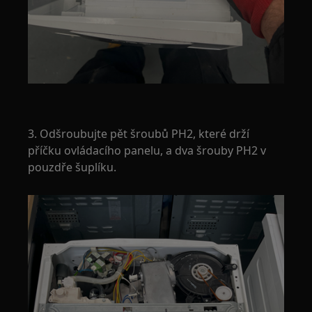
3. Odšroubujte pět šroubů PH2, které drží
příčku ovládacího panelu, a dva šrouby PH2 v
pouzdře šuplíku.