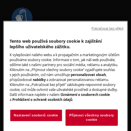
Pokračovat bez přijetí
Při provádění údržby nebo oprav souvisejících s
Tento web používá soubory cookie k zajištění
řemeny noste ochranné rukavice.
lepšího uživatelského zážitku.
K vylepšování našeho webu a k propagačním a marketingovým účelům
používáme soubory cookie. Informace o tom, jak náš web používáte,
sdílíme také s našimi partnery pro sociální média, reklamu a analytiku.
Kliknutím na „Přijmout všechny soubory cookie“ vyjadřujete souhlas
s jejich používáním, což nám umožňuje
personalizovat obsah
,
přizpůsobovat
nabídky
a zobrazovat personalizovanou reklamu.
VAROVÁNÍ!
NEBEZPEČÍ UDUŠENÍ
Kliknutím na „Pokračovat bez přijetí“ zablokujete nepovinné soubory
cookie, což může ovlivnit vaše uživatelské prostředí a dostupné služby.
Malé části nejsou vhodné pro děti do 3 let.
Další informace najdete v našem
Oznámení o souborech cookie
Uchovávejte všechny malé části a obaly mimo
a
Prohlášení o ochraně osobních údajů
.
dosah dětí.
Nastavení souborů cookie
Přijmout všechny soubory
Produkt by měli používat nebo instalovat pouze
cookie
dospělí.