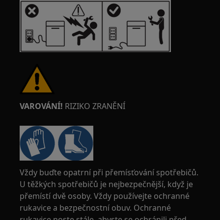
VAROVÁNÍ!
RIZIKO ZRANĚNÍ
Vždy buďte opatrní při přemísťování spotřebičů.
U těžkých spotřebičů je nejbezpečnější, když je
přemístí dvě osoby. Vždy používejte ochranné
rukavice a bezpečnostní obuv. Ochranné
rukavice noste stále, abyste se ochránili před