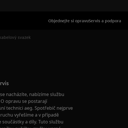
Objednejte si opravu
Servis a podpora
 kabelový svazek
rvis
é se nacházíte, nabízíme službu
. O opravu se postarají
isní technici aeg. Spotřebič nejprve
ruchu vyřešíme a v případě
součástky a díly. Tuto službu