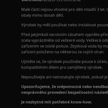
Malé části nejsou vhodné pro děti mladší 3 let.
obaly mimo dosah dětí.
Výrobek by měli používat nebo instalovat pouze
Před jakýmkoli servisním zásahem vypněte přívo
zcela vyprázdněte od veškeré vody. Veškerá úd
zařízením ve svislé poloze. Zbytková voda by m
zařízení položeno na některou ze svých stran.
Ujistěte se, že výrobek používáte pouze k účelu, 
kompatibilním dílem pro zamýšlený výrobek.
Nepoužívejte ani neinstalujte výrobek, pokud j
Upozorňujeme, že svépomocná nebo neodbor
nesprávného provedení bezpečnostní následk
Je nezbytné mít potřebné know-how.