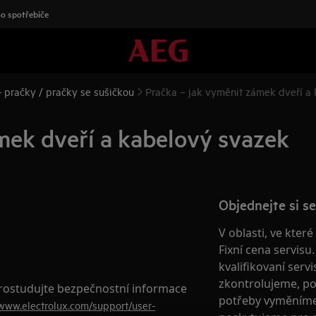
o spotřebiče
 pračky / pračky se sušičkou
Pračka – jak vyměnit zámek dveří a
mek dveří a kabelový svazek
Objednejte si se
V oblasti, ve kter
Fixní cena servisu
kvalifikovaní serv
zkontrolujeme, po
prostudujte bezpečnostní informace
potřeby vyměníme 
/www.electrolux.com/support/user-