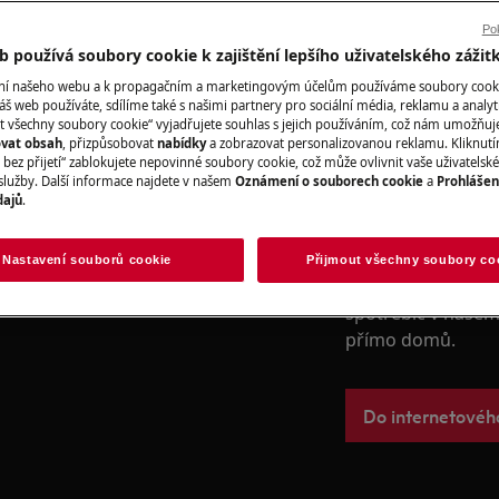
poskytujeme pro p
desky, chladničky,
Pok
digestoře, trouby
 používá soubory cookie k zajištění lepšího uživatelského zážit
ání našeho webu a k propagačním a marketingovým účelům používáme soubory cook
áš web používáte, sdílíme také s našimi partnery pro sociální média, reklamu a analyt
t všechny soubory cookie“ vyjadřujete souhlas s jejich používáním, což nám umožňuj
Rezervujte servi
ovat obsah
, přizpůsobovat
nabídky
a zobrazovat personalizovanou reklamu. Kliknut
UDEM
bez přijetí“ zablokujete nepovinné soubory cookie, což může ovlivnit vaše uživatelské
služby. Další informace najdete v našem
Oznámení o souborech cookie
a
Prohlášen
 zásahem spotřebič vypněte a
dajů
.
Náhradní díly a 
Nastavení souborů cookie
Přijmout všechny soubory co
Vyhledejte si origi
spotřebič v našem 
přímo domů.
Do internetové