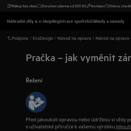
Nákup bez obav
Doručení zdarma od 500 Kč
Instalace
Odvoz staréh
Náhradní díly & e-shop
Registrace spotřebičů
Rady a návody
Podpora
EcoDesign
Návod na opravu
Návod na opravu -
Pračka – jak vyměnit zá
Řešení
Před jakoukoli opravou nebo údržbou si vždy 
v uživatelské příručce k vašemu výrobku.
https:/