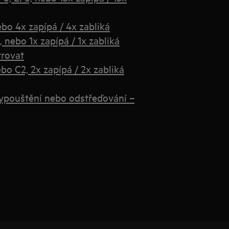
o 4x zapípá / 4x zabliká
 nebo 1x zapípá / 1x zabliká
trovat
o C2, 2x zapípá / 2x zabliká
ypouštění nebo odstřeďování –