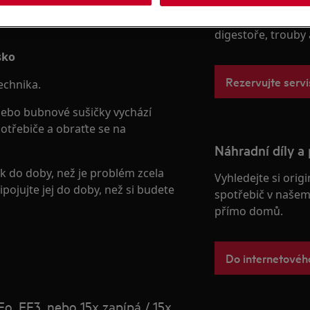
poskytujeme pro p
desky, chladničky,
digestoře, trouby
sko
Rezervujte servi
echnika.
nebo bubnové sušičky vychází
otřebiče a obraťte se na
Náhradní díly a 
do doby, než je problém zcela
Vyhledejte si origi
ojujte jej do doby, než si budete
spotřebič v našem 
přímo domů.
Do internetové
o, EF3, nebo 15x zapípá / 15x