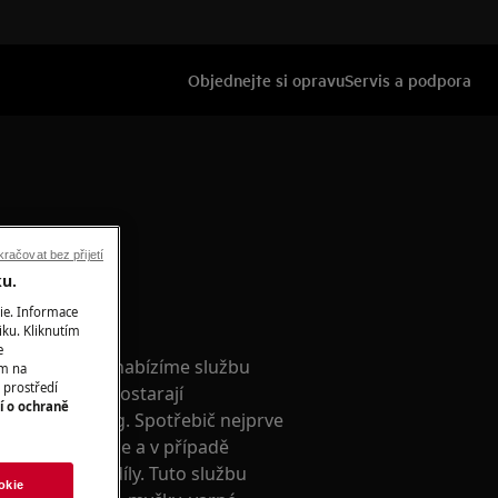
Objednejte si opravu
Servis a podpora
račovat bez přijetí
ku.
ie. Informace
rvis
iku. Kliknutím
e
é se nacházíte, nabízíme službu
ím na
 prostředí
. O opravu se postarají
í o ochraně
isní technici aeg. Spotřebič nejprve
ruchu vyřešíme a v případě
součástky a díly. Tuto službu
okie