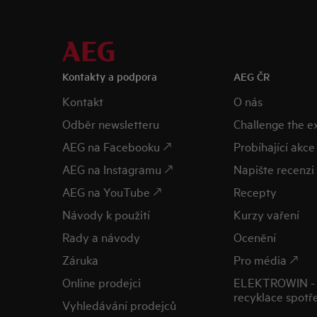
Kontakty a podpora
AEG ČR
Kontakt
O nás
Odběr newsletteru
Challenge the 
AEG na Facebooku 🡕
Probíhající akce
AEG na Instagramu 🡕
Napište recenzi 
AEG na YouTube 🡕
Recepty
Návody k použití
Kurzy vaření
Rady a návody
Ocenění
Záruka
Pro média 🡕
Online prodejci
ELEKTROWIN - 
recyklace spotř
Vyhledávání prodejců