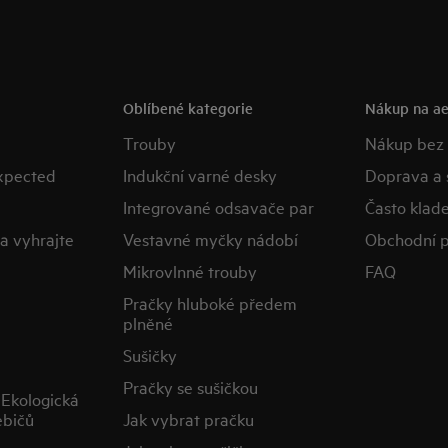
Oblíbené kategorie
Nákup na ae
Trouby
Nákup bez
expected
Indukční varné desky
Doprava a 
Integrované odsavače par
Často klad
a vyhrajte
Vestavné myčky nádobí
Obchodní 
Mikrovlnné trouby
FAQ
Pračky hluboké předem
plněné
Sušičky
Pračky se sušičkou
Ekologická
ebičů
Jak vybrat pračku