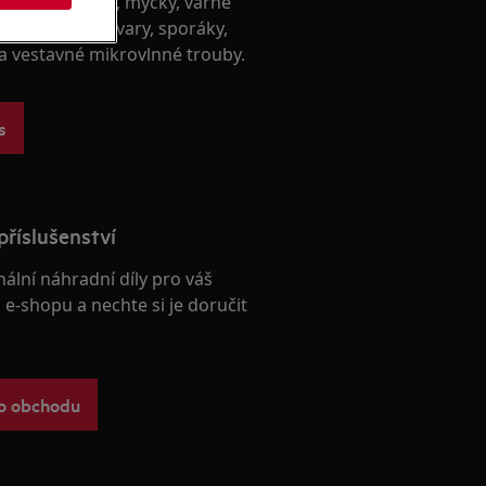
račky, sušičky, myčky, varné
 vestavné kávovary, sporáky,
 a vestavné mikrovlnné trouby.
s
příslušenství
nální náhradní díly pro váš
e-shopu a nechte si je doručit
ho obchodu