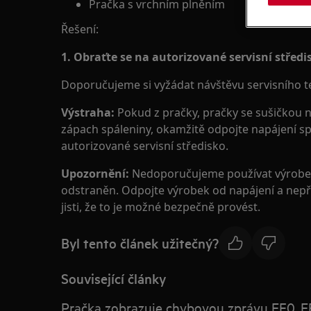
Pračka s vrchním plněním
Řešení:
1. Obraťte se na autorizované servisní středi
Doporučujeme si vyžádat návštěvu servisního t
Výstraha:
Pokud z pračky, pračky se sušičkou 
zápach spáleniny, okamžitě odpojte napájení sp
autorizované servisní středisko.
Upozornění:
Nedoporučujeme používat výrobek 
odstraněn. Odpojte výrobek od napájení a nepřip
jisti, že to je možné bezpečně provést.
Byl tento článek užitečný?
Související články
Pračka zobrazuje chybovou zprávu EF0, EF