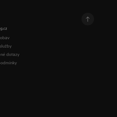
g.cz
 obav
služby
ené dotazy
podmínky