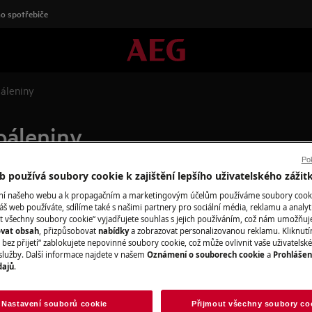
o spotřebiče
áleniny
páleniny
Pok
 používá soubory cookie k zajištění lepšího uživatelského zážit
ání našeho webu a k propagačním a marketingovým účelům používáme soubory cook
Objednejte si se
áš web používáte, sdílíme také s našimi partnery pro sociální média, reklamu a analyt
t všechny soubory cookie“ vyjadřujete souhlas s jejich používáním, což nám umožňuj
V oblasti, ve kter
ovat obsah
, přizpůsobovat
nabídky
a zobrazovat personalizovanou reklamu. Kliknut
bez přijetí“ zablokujete nepovinné soubory cookie, což může ovlivnit vaše uživatelské
Fixní cena servisu
služby. Další informace najdete v našem
Oznámení o souborech cookie
a
Prohlášen
kvalifikovaní serv
dajů
.
zkontrolujeme, po
potřeby vyměníme 
olně stojící)
Nastavení souborů cookie
Přijmout všechny soubory co