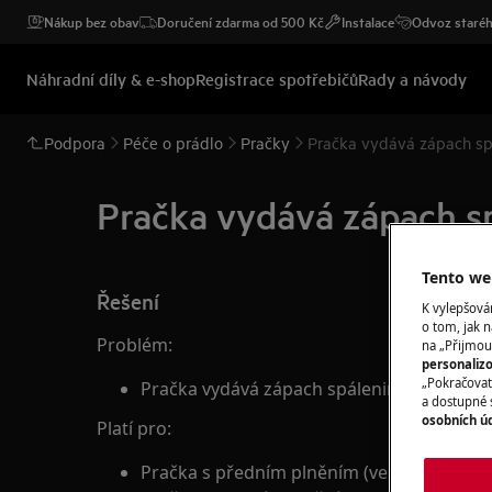
Nákup bez obav
Doručení zdarma od 500 Kč
Instalace
Odvoz staréh
Náhradní díly & e-shop
Registrace spotřebičů
Rady a návody
Podpora
Péče o prádlo
Pračky
Pračka vydává zápach sp
Pračka vydává zápach s
Tento web
Řešení
K vylepšov
o tom, jak n
Problém:
na „Přijmou
personaliz
„Pokračovat 
Pračka vydává zápach spáleniny
a dostupné 
osobních ú
Platí pro:
Pračka s předním plněním (vestavná nebo v