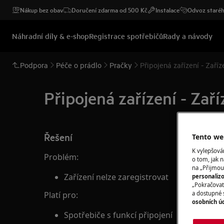
Nákup bez obav
Doručení zdarma od 500 Kč
Instalace
Odvoz staréh
Náhradní díly & e-shop
Registrace spotřebičů
Rady a návody
Podpora
Péče o prádlo
Pračky
Připojená zařízení - Zaříz
Připojená zařízení - Zaří
Řešení
Tento web
K vylepšov
Problém:
o tom, jak n
na „Přijmou
Zařízení nelze zaregistrovat
personaliz
„Pokračovat 
a dostupné 
Platí pro:
osobních ú
Spotřebiče s funkcí připojení