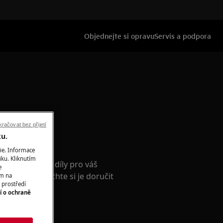
Objednejte si opravu
Servis a podpora
račovat bez přijetí
ku.
příslušenství
ie. Informace
iku. Kliknutím
nální náhradní díly pro váš
e
e-shopu a nechte si je doručit
ím na
 prostředí
í o ochraně
ho obchodu