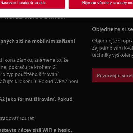
Nastavení souborů cookie
Přijmout všechny soubory co
WiFi aktualizováno a šifrováno
Objednejte si se
Objednejte si opr
upných sítí na mobilním zařízení
Zajistíme vám kval
techniky vyškolen
azí ikona zámku, znamená to, že
 ne, pokračujte krokem 2.
ro typ použitého šifrování.
Rezervujte servi
kračujte krokem 3. Pokud WPA2 není
A2 jako formu šifrování. Pokud
radovat router.
astavte název sítě WiFi a heslo.