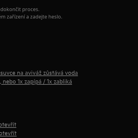
dokončit proces.
ém zařízení a zadejte heslo.
ásuvce na aviváž zůstává voda
 nebo 1x zapípá / 1x zabliká
otevřít
otevřít