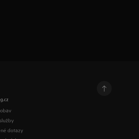
g.cz
 obav
služby
ené dotazy