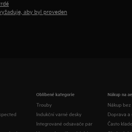
vrdé
 vyžaduje, aby byl proveden
Oblíbené kategorie
Nákup na ae
Trouby
Nákup bez
expected
Indukční varné desky
Doprava a 
Integrované odsavače par
Často klad