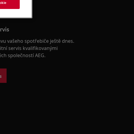
okie
rvis
avu vašeho spotřebiče ještě dnes.
itní servis kvalifikovanými
ých společností AEG.
s