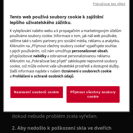
Pokračovat bez přijetí
Vztahuje se na
Tento web používá soubory cookie k zajištění
Pračka s čelním nakladačem (integrovaná
lepšího uživatelského zážitku.
a volně stojící)
K vylepšování našeho webu a k propagačním a marketingovým účelům
Pračka
používáme soubory cookie. Informace o tom, jak náš web používáte,
sdílíme také s našimi partnery pro sociální média, reklamu a analytiku.
Kliknutím na „Přijmout všechny soubory cookie“ vyjadřujete souhlas
Řešení
s jejich používáním, což nám umožňuje
personalizovat obsah
,
přizpůsobovat
nabídky
a zobrazovat personalizovanou reklamu.
Kliknutím na „Pokračovat bez přijetí“ zablokujete nepovinné soubory
1. Kontaktujte autorizované servisní
cookie, což může ovlivnit vaše uživatelské prostředí a dostupné služby.
středisko.
Další informace najdete v našem
Oznámení o souborech cookie
a
Prohlášení o ochraně osobních údajů
.
V případě rozbitých / prasklých skleněných dveří
pračky doporučujeme požádat o návštěvu
Nastavení souborů cookie
Přijmout všechny soubory
servisního technika.
cookie
Varování:
Nedoporučujeme používat produkt,
dokud nebude problém zcela vyřešen.
2. Aby nedošlo k poškození skla ve dveřích