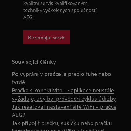
kvalitní servis kvalifikovanými
techniky vyškolených společností
AEG.
Rezervujte servis
Související články
Po vyprání v pračce je prádlo tuhé nebo
tvrdé
Pračka s konektivitou - aplikace neustále
vyžaduje, aby byl proveden cyklus údržby
Jak resetovat nastavení sítě WiFi v pračce
AEG?
Jak připojit pračku, sušičku nebo pračku
kombinovanou se sušičkou k aplikaci