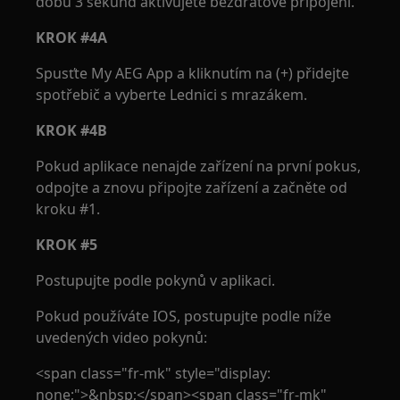
dobu 3 sekund aktivujete bezdrátové připojení.
KROK #4A
Spusťte My AEG App a kliknutím na (+) přidejte
spotřebič a vyberte Lednici s mrazákem.
KROK #4B
Pokud aplikace nenajde zařízení na první pokus,
odpojte a znovu připojte zařízení a začněte od
kroku #1.
KROK #5
Postupujte podle pokynů v aplikaci.
Pokud používáte IOS, postupujte podle níže
uvedených video pokynů:
<span class="fr-mk" style="display:
none;">&nbsp;</span><span class="fr-mk"