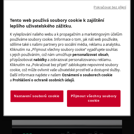
jednoduše se připojte k aplikaci My AEG. která
Pokračovat bez přijetí
vám umožní optimalizovat výkon vaší
chladničky. Zabere to pouze několik minut, když
Tento web používá soubory cookie k zajištění
lepšího uživatelského zážitku.
budete postupovat podle jednoduchých kroků
níže.
K vylepšování našeho webu a k propagačním a marketingovým účelům
používáme soubory cookie. Informace o tom, jak náš web používáte,
sdílíme také s našimi partnery pro sociální média, reklamu a analytiku.
Kliknutím na „Přijmout všechny soubory cookie“ vyjadřujete souhlas
s jejich používáním, což nám umožňuje
personalizovat obsah
,
přizpůsobovat
nabídky
a zobrazovat personalizovanou reklamu.
Kliknutím na „Pokračovat bez přijetí“ zablokujete nepovinné soubory
cookie, což může ovlivnit vaše uživatelské prostředí a dostupné služby.
Další informace najdete v našem
Oznámení o souborech cookie
a
Prohlášení o ochraně osobních údajů
.
Nastavení souborů cookie
Přijmout všechny soubory
cookie