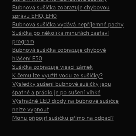
Bubnová sušička zobrazuje chybovou
zprávu EHO, EH0
Bubnová sušička vydává nepříjemné pachy
Sušička po několika minutách zastaví
program
Bubnová sušička zobrazuje chybové
hlášení E50
Sušička zobrazuje visací zámek
K čemu lze využít vodu ze sušičky?
Výsledky sušení bubnové sušičky jsou
špatné a prádlo je po sušení vlhké
Výstražné LED diody na bubnové sušičce
nelze vypnout
Mohu připojit sušičku přímo na odpad?