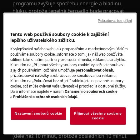
programu zvyšuje spotřebu energie a hladinu
hluku, protože tepelné čerpadlo bude pracovat
na plný výkon a rychlost po celý cyklus sušení.
Pokračovat bez přijetí
Pokud zjistíte, že vaše sušička nesuší
Tento web používá soubory cookie k zajištění
uspokojivě, existuje řada možných příčin.
lepšího uživatelského zážitku.
K vylepšování našeho webu a k propagačním a marketingovým účelům
Chcete-li dosáhnout nejlepších výsledků s co
používáme soubory cookie. Informace o tom, jak náš web používáte,
nejnižší spotřebou energie, musíte spotřebič
sdílíme také s našimi partnery pro sociální média, reklamu a analytiku.
pravidelně čistit a měli byste používat správný
Kliknutím na „Přijmout všechny soubory cookie“ vyjadřujete souhlas
s jejich používáním, což nám umožňuje
personalizovat obsah
,
cyklus a volby v závislosti na typu oblečení, které
přizpůsobovat
nabídky
a zobrazovat personalizovanou reklamu.
chcete sušit.
Kliknutím na „Pokračovat bez přijetí“ zablokujete nepovinné soubory
cookie, což může ovlivnit vaše uživatelské prostředí a dostupné služby.
Další informace najdete v našem
Oznámení o souborech cookie
Při používání jednotlivých cyklů je důležité, aby
a
Prohlášení o ochraně osobních údajů
.
bylo oblečení tříděno a sušeno podle typu
oblečení.
Nastavení souborů cookie
Přijmout všechny soubory
cookie
U některých typů oděvů (např. s velmi silnými
švy) může být po sušení s časovaným cyklem
(déle než 10 minut, protože posledních 10 minut