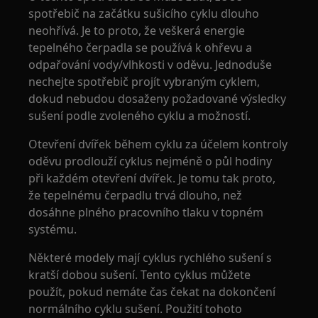
spotřebič na začátku sušicího cyklu dlouho
neohřívá. Je to proto, že veškerá energie
tepelného čerpadla se používá k ohřevu a
odpařování vody/vlhkosti v oděvu. Jednoduše
nechejte spotřebič projít vybraným cyklem,
dokud nebudou dosaženy požadované výsledky
sušení podle zvoleného cyklu a možností.
Otevření dvířek během cyklu za účelem kontroly
oděvu prodlouží cyklus nejméně o půl hodiny
při každém otevření dvířek. Je tomu tak proto,
že tepelnému čerpadlu trvá dlouho, než
dosáhne plného pracovního tlaku v topném
systému.
Některé modely mají cyklus rychlého sušení s
kratší dobou sušení. Tento cyklus můžete
použít, pokud nemáte čas čekat na dokončení
normálního cyklu sušení. Použití tohoto