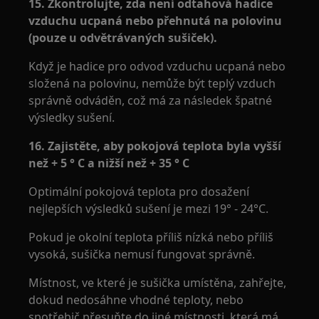
15. Zkontrolujte, zda není odtahová hadice
vzduchu ucpaná nebo přehnutá na polovinu
(pouze u odvětrávaných sušiček).
Když je hadice pro odvod vzduchu ucpaná nebo
složená na polovinu, nemůže být teplý vzduch
správně odváděn, což má za následek špatné
výsledky sušení.
16. Zajistěte, aby pokojová teplota byla vyšší
než + 5 ° C a nižší než + 35 ° C
Optimální pokojová teplota pro dosažení
nejlepších výsledků sušení je mezi 19° - 24°C.
Pokud je okolní teplota příliš nízká nebo příliš
vysoká, sušička nemusí fungovat správně.
Místnost, ve které je sušička umístěna, zahřejte,
dokud nedosáhne vhodné teploty, nebo
spotřebič přesuňte do jiné místnosti, která má