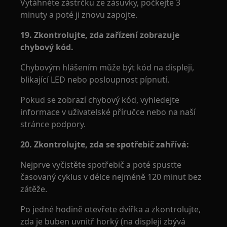
Vytáhněte zástrčku ze zásuvky, počkejte 3
minuty a poté ji znovu zapojte.
19. Zkontrolujte, zda zařízení zobrazuje
chybový kód.
Chybovým hlášením může být kód na displeji,
blikající LED nebo posloupnost pípnutí.
Pokud se zobrazí chybový kód, vyhledejte
informace v uživatelské příručce nebo na naší
stránce podpory.
20. Zkontrolujte, zda se spotřebič zahřívá:
Nejprve vyčistěte spotřebič a poté spusťte
časovaný cyklus v délce nejméně 120 minut bez
zátěže.
Po jedné hodině otevřete dvířka a zkontrolujte,
zda je buben uvnitř horký (na displeji zbývá