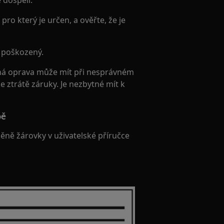
 dospělí.
pro který je určen, a ověřte, že je
e poškozený.
á oprava může mít při nesprávném
 ztrátě záruky. Je nezbytné mít k
bě
ě žárovky v uživatelské příručce