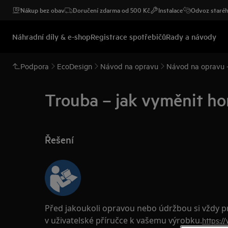
Nákup bez obav
Doručení zdarma od 500 Kč
Instalace
Odvoz staréh
Náhradní díly & e-shop
Registrace spotřebičů
Rady a návody
Podpora
EcoDesign
Návod na opravu
Návod na opravu -
Trouba – jak vyměnit ho
Řešení
Před jakoukoli opravou nebo údržbou si vždy 
v uživatelské příručce k vašemu výrobku.
https:/