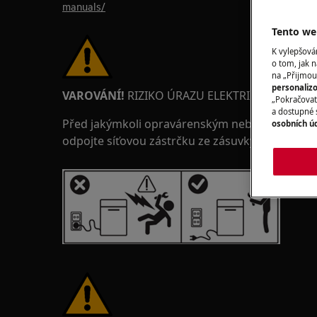
manuals/
Tento web
K vylepšov
o tom, jak n
na „Přijmou
personaliz
VAROVÁNÍ!
RIZIKO ÚRAZU ELEKTRICKÝM PRO
„Pokračovat 
a dostupné 
Před jakýmkoli opravárenským nebo údržbovým
osobních ú
odpojte síťovou zástrčku ze zásuvky.