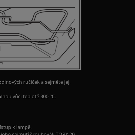
dinových ručiček a sejměte jej.
nou vůči teplotě 300 °C.
řístup k lampě.
k jeho sejmutí šroubovák TORX 20.