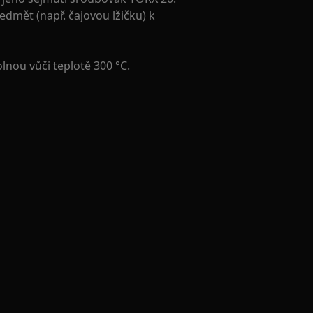
dmět (např. čajovou lžičku) k
nou vůči teplotě 300 °C.