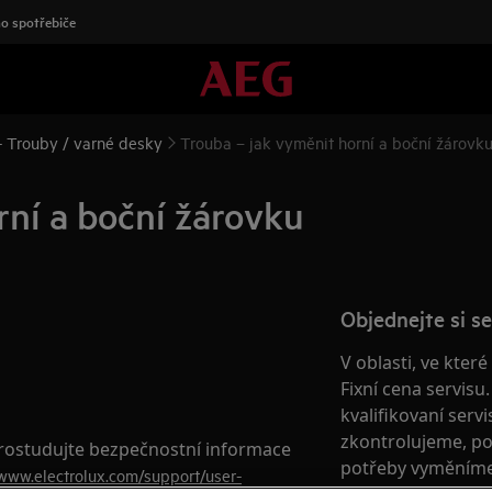
o spotřebiče
 Trouby / varné desky
Trouba – jak vyměnit horní a boční žárovk
rní a boční žárovku
Objednejte si se
V oblasti, ve kter
Fixní cena servisu
kvalifikovaní serv
zkontrolujeme, po
prostudujte bezpečnostní informace
potřeby vyměníme 
/www.electrolux.com/support/user-