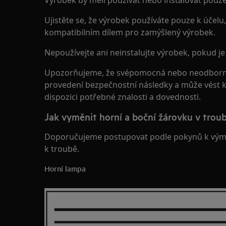
Výrobek by měli používat nebo instalovat pouze
Ujistěte se, že výrobek používáte pouze k účelu, 
kompatibilním dílem pro zamýšlený výrobek.
Nepoužívejte ani neinstalujte výrobek, pokud j
Upozorňujeme, že svépomocná nebo neodborn
provedení bezpečnostní následky a může vést ke
dispozici potřebné znalosti a dovednosti.
Jak vyměnit horní a boční žárovku v trou
Doporučujeme postupovat podle pokynů k výměn
k troubě.
Horní lampa