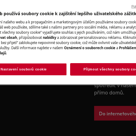
poskytujeme pro p
desky, chladničky,
Pok
 používá soubory cookie k zajištění lepšího uživatelského zážit
digestoře, trouby
ání našeho webu a k propagačním a marketingovým účelům používáme soubory cook
áš web používáte, sdílíme také s našimi partnery pro sociální média, reklamu a analyt
t všechny soubory cookie“ vyjadřujete souhlas s jejich používáním, což nám umožňuj
Rezervujte servi
ovat obsah
, přizpůsobovat
nabídky
a zobrazovat personalizovanou reklamu. Kliknut
UDEM
bez přijetí“ zablokujete nepovinné soubory cookie, což může ovlivnit vaše uživatelské
služby. Další informace najdete v našem
Oznámení o souborech cookie
a
Prohlášen
 zásahem spotřebič vypněte a
dajů
.
Náhradní díly a 
Nastavení souborů cookie
Přijmout všechny soubory co
Vyhledejte si origi
spotřebič v našem 
přímo domů.
Do internetové