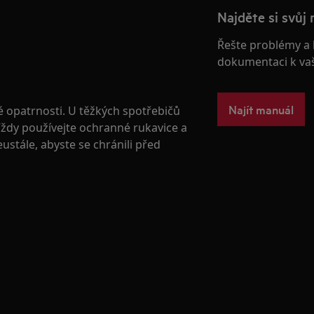
Najděte si svůj 
Řešte problémy a 
dokumentaci k va
Najít manuál
é opatrnosti. U těžkých spotřebičů
 Vždy používejte ochranné rukavice a
stále, abyste se chránili před