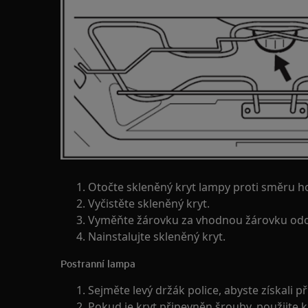
Otočte skleněný kryt lampy proti směru ho
Vyčistěte skleněný kryt.
Vyměňte žárovku za vhodnou žárovku odol
Nainstalujte skleněný kryt.
Postranní lampa
Sejměte levý držák police, abyste získali p
Pokud je kryt připevněn šrouby, použijte 