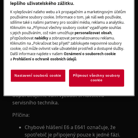
lepšího uživatelského zážitku.
Integrovanou elektrickou varnou desku
K vylepšování našeho webu a k propagačním a marketingovým účelům
Volně stojící sporák s elektrickou varnou
používáme soubory cookie. Informace o tom, jak náš web používáte,
sdílíme také s našimi partnery pro sociální média, reklamu a analytiku.
deskou
Kliknutím na „Přijmout všechny soubory cookie“ vyjadřujete souhlas
s jejich používáním, což nám umožňuje
personalizovat obsah
,
Řešení:
přizpůsobovat
nabídky
a zobrazovat personalizovanou reklamu.
Kliknutím na „Pokračovat bez přijetí“ zablokujete nepovinné soubory
1. Kontaktujte kvalifikovaného
cookie, což může ovlivnit vaše uživatelské prostředí a dostupné služby.
Další informace najdete v našem
Oznámení o souborech cookie
elektrotechnika, který spotřebič instaloval.
a
Prohlášení o ochraně osobních údajů
.
2. Obraťte se na autorizované servisní
středisko.
Nastavení souborů cookie
Přijmout všechny soubory
cookie
Pokud výše uvedené rady nevyřeší problém,
doporučujeme vám vyžádat si návštěvu
servisního technika.
Příčina:
Chybové hlášení E6 a E641 označuje, že
spotřebič je připojený pouze k jedné fázi.