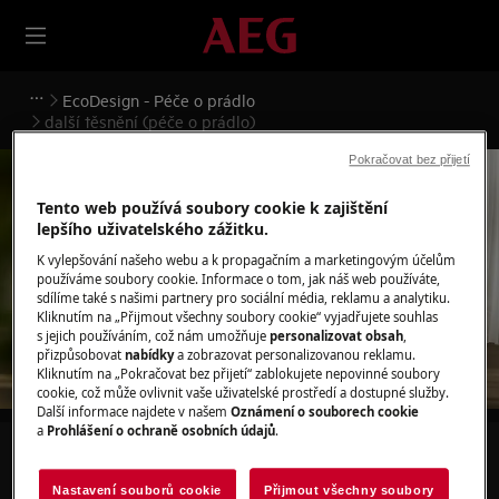
EcoDesign - Péče o prádlo
další těsnění (péče o prádlo)
Pokračovat bez přijetí
Tento web používá soubory cookie k zajištění
lepšího uživatelského zážitku.
Podpora pro další těsnění
K vylepšování našeho webu a k propagačním a marketingovým účelům
používáme soubory cookie. Informace o tom, jak náš web používáte,
(péče o prádlo)
sdílíme také s našimi partnery pro sociální média, reklamu a analytiku.
Kliknutím na „Přijmout všechny soubory cookie“ vyjadřujete souhlas
s jejich používáním, což nám umožňuje
personalizovat obsah
,
přizpůsobovat
nabídky
a zobrazovat personalizovanou reklamu.
Kliknutím na „Pokračovat bez přijetí“ zablokujete nepovinné soubory
cookie, což může ovlivnit vaše uživatelské prostředí a dostupné služby.
Další informace najdete v našem
Oznámení o souborech cookie
a
Prohlášení o ochraně osobních údajů
.
Hledejte v našich podporných článcích
Nastavení souborů cookie
Přijmout všechny soubory