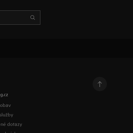
g.cz
 obav
služby
ené dotazy