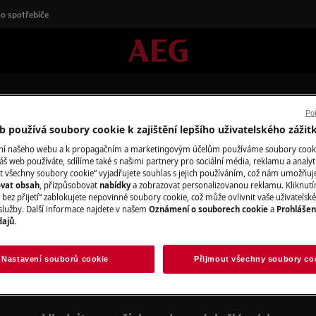
o spotřebiče
Pok
 používá soubory cookie k zajištění lepšího uživatelského zážit
ání našeho webu a k propagačním a marketingovým účelům používáme soubory cook
áš web používáte, sdílíme také s našimi partnery pro sociální média, reklamu a analyt
t všechny soubory cookie“ vyjadřujete souhlas s jejich používáním, což nám umožňuj
ovat obsah
, přizpůsobovat
nabídky
a zobrazovat personalizovanou reklamu. Kliknut
odpora pro Bezsáčkové vysava
bez přijetí“ zablokujete nepovinné soubory cookie, což může ovlivnit vaše uživatelské
služby. Další informace najdete v našem
Oznámení o souborech cookie
a
Prohlášen
dajů
.
Nastavení souborů cookie
Přijmout všechny soubory co