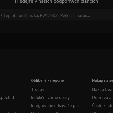
Hledejte v našich podporných článcích
Oblíbené kategorie
Nákup na ae
Trouby
Nákup bez
expected
Indukční varné desky
Doprava a 
Integrované odsavače par
Často klad