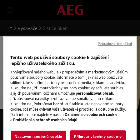
Vysavače
Čističe oken
Pokračovat bez přijetí
Tento web používá soubory cookie k zajištění
lepšího uživatelského zážitku.
Podpora pro Čističe oken
K vylepšování našeho webu a k propagačním a marketingovým účelům
používáme soubory cookie. Informace o tom, jak náš web používáte,
sdílíme také s našimi partnery pro sociální média, reklamu a analytiku.
Kliknutím na „Přijmout všechny soubory cookie“ vyjadřujete souhlas
s jejich používáním, což nám umožňuje
personalizovat obsah
,
přizpůsobovat
nabídky
a zobrazovat personalizovanou reklamu.
Kliknutím na „Pokračovat bez přijetí“ zablokujete nepovinné soubory
cookie, což může ovlivnit vaše uživatelské prostředí a dostupné služby.
Další informace najdete v našem
Oznámení o souborech cookie
a
Prohlášení o ochraně osobních údajů
.
Hledejte v našich podporných článcích
Nastavení souborů cookie
Přijmout všechny soubory