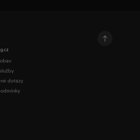
g.cz
 obav
služby
ené dotazy
podmínky