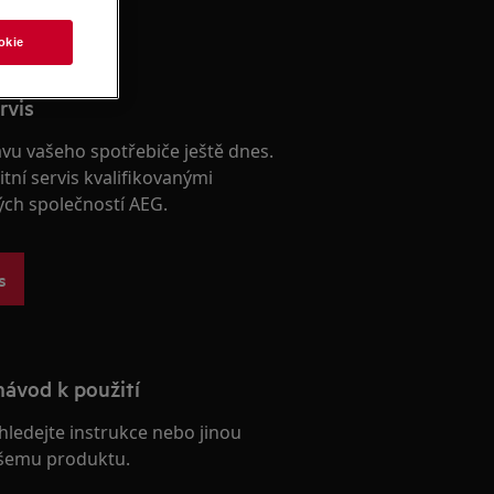
okie
rvis
avu vašeho spotřebiče ještě dnes.
itní servis kvalifikovanými
ých společností AEG.
s
návod k použití
hledejte instrukce nebo jinou
šemu produktu.