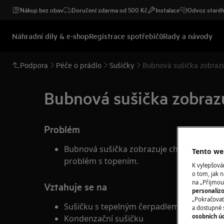
Nákup bez obav
Doručení zdarma od 500 Kč
Instalace
Odvoz staréh
Náhradní díly & e-shop
Registrace spotřebičů
Rady a návody
Podpora
Péče o prádlo
Sušičky
Bubnová sušička zobrazu
Bubnová sušička zobraz
Problém
Bubnová sušička zobrazuje chybovou zprávu
Tento web
problém s topením.
K vylepšov
o tom, jak n
na „Přijmou
Vztahuje se na
personaliz
„Pokračovat 
Sušičku s tepelným čerpadlem
a dostupné 
osobních ú
Kondenzační sušičku