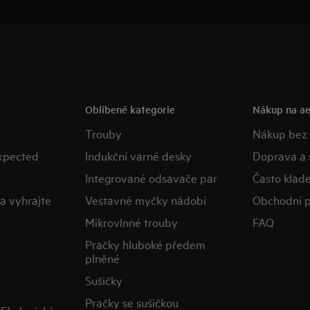
Oblíbené kategorie
Nákup na ae
Trouby
Nákup bez
expected
Indukční varné desky
Doprava a 
Integrované odsavače par
Často klad
a vyhrajte
Vestavné myčky nádobí
Obchodní 
Mikrovlnné trouby
FAQ
Pračky hluboké předem
plněné
Sušičky
Pračky se sušičkou