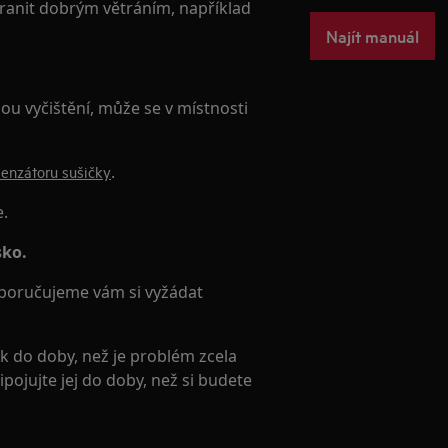
ranit dobrým větráním, například
Najít manuál
ou vyčištění, může se v místnosti
.
ndenzátoru sušičky
e.
sko.
poručujeme vám si vyžádat
do doby, než je problém zcela
ojujte jej do doby, než si budete