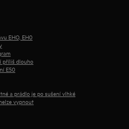
ávu EHO, EH0
y
ogram
 příliš dlouho
ní E50
né a prádlo je po sušení vlhké
nelze vypnout