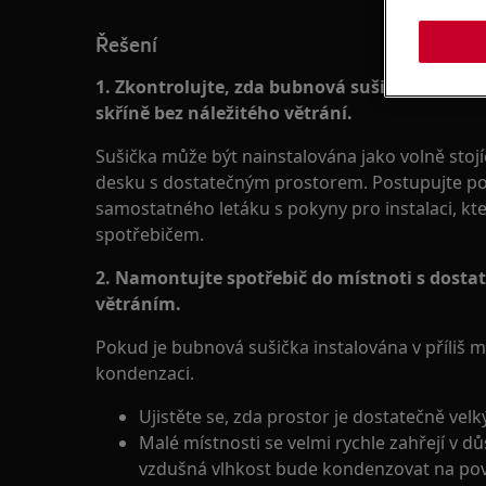
Řešení
1. Zkontrolujte, zda bubnová sušička není v
skříně bez náležitého větrání.
Sušička může být nainstalována jako volně stoj
desku s dostatečným prostorem. Postupujte pod
samostatného letáku s pokyny pro instalaci, kt
spotřebičem.
2. Namontujte spotřebič do místnoti s dost
větráním.
Pokud je bubnová sušička instalována v příliš 
kondenzaci.
Ujistěte se, zda prostor je dostatečně velk
Malé místnosti se velmi rychle zahřejí v 
vzdušná vlhkost bude kondenzovat na površ