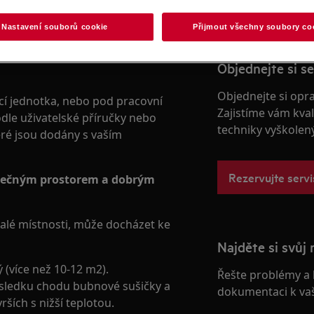
Nastavení souborů cookie
Přijmout všechny soubory co
estavěna například do uzavřené
Objednejte si se
Objednejte si opr
ící jednotka, nebo pod pracovní
Zajistíme vám kval
le uživatelské příručky nebo
techniky vyškolen
eré jsou dodány s vaším
Rezervujte servi
atečným prostorem a dobrým
malé místnosti, může docházet ke
Najděte si svůj 
ý (více než 10-12 m2).
Řešte problémy a 
důsledku chodu bubnové sušičky a
dokumentaci k va
ích s nižší teplotou.