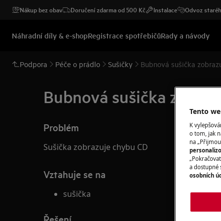
Nákup bez obav
Doručení zdarma od 500 Kč
Instalace
Odvoz staréh
Náhradní díly & e-shop
Registrace spotřebičů
Rady a návody
Podpora
Péče o prádlo
Sušičky
Bubnová sušička zobraz
Bubnová sušička zobraz
Tento web
Problém
K vylepšov
o tom, jak n
na „Přijmou
Sušička zobrazuje chybu CD
personaliz
„Pokračovat 
a dostupné 
Vztahuje se na
osobních ú
sušička
Řešení