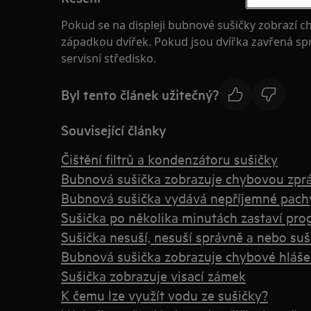
Pokud se na displeji bubnové sušičky zobrazí c
západkou dvířek. Pokud jsou dvířka zavřená sp
servisní středisko.
Byl tento článek užitečný?
Související články
Čištění filtrů a kondenzátoru sušičky
Bubnová sušička zobrazuje chybovou zpr
Bubnová sušička vydává nepříjemné pach
Sušička po několika minutách zastaví pr
Sušička nesuší, nesuší správně a nebo suší
Bubnová sušička zobrazuje chybové hláše
Sušička zobrazuje visací zámek
K čemu lze využít vodu ze sušičky?