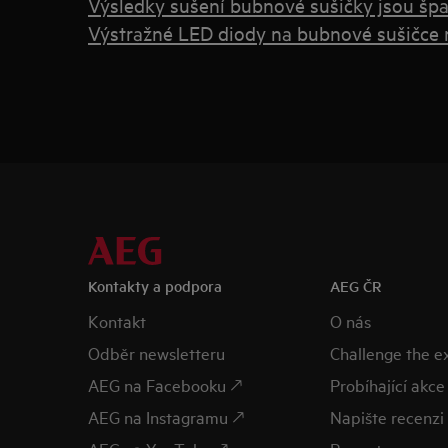
Výsledky sušení bubnové sušičky jsou špat
Výstražné LED diody na bubnové sušičce 
Kontakty a podpora
AEG ČR
Kontakt
O nás
Odběr newsletteru
Challenge the 
AEG na Facebooku 🡕
Probíhající akce
AEG na Instagramu 🡕
Napište recenzi 