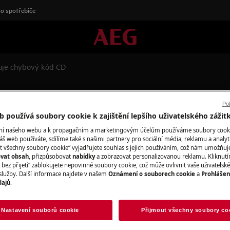
o spotřebiče
uje chybový kód CD
uje chybový kód CD
Pok
 používá soubory cookie k zajištění lepšího uživatelského zážit
ání našeho webu a k propagačním a marketingovým účelům používáme soubory cook
áš web používáte, sdílíme také s našimi partnery pro sociální média, reklamu a analyt
Objednejte si se
t všechny soubory cookie“ vyjadřujete souhlas s jejich používáním, což nám umožňuj
ovat obsah
, přizpůsobovat
nabídky
a zobrazovat personalizovanou reklamu. Kliknut
bez přijetí“ zablokujete nepovinné soubory cookie, což může ovlivnit vaše uživatelské
V oblasti, ve kter
služby. Další informace najdete v našem
Oznámení o souborech cookie
a
Prohlášen
Fixní cena servisu
dajů
.
kvalifikovaní serv
zkontrolujeme, po
Nastavení souborů cookie
Přijmout všechny soubory co
potřeby vyměníme 