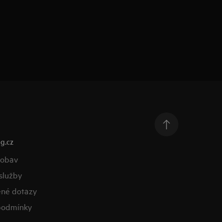
g.cz
 obav
služby
ené dotazy
podmínky