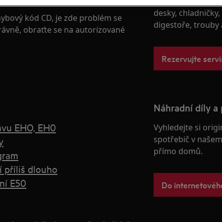
poskytujeme pro p
desky, chladničky,
hybový kód CD, je zde problém se
digestoře, trouby
rávně, obraťte se na autorizované
Rezervujte servi
Náhradní díly a 
ávu EHO, EH0
Vyhledejte si origi
spotřebič v našem 
y
přímo domů.
ogram
 příliš dlouho
ní E50
Do internetové