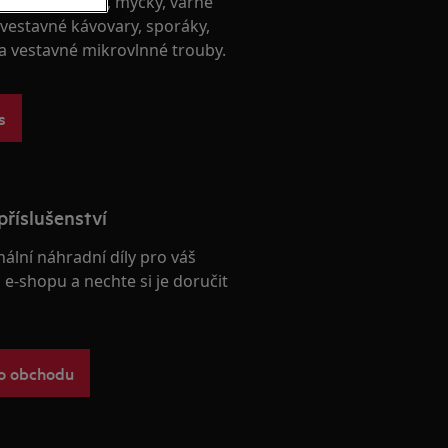
račky, sušičky, myčky, varné
 vestavné kávovary, sporáky,
 a vestavné mikrovlnné trouby.
s
příslušenství
nální náhradní díly pro váš
e-shopu a nechte si je doručit
ho obchodu