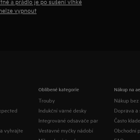
né a prádlo je po sušení vlhké
nelze vypnout
Oblíbené kategorie
Nákup na ae
Trouby
Nákup bez
expected
Indukční varné desky
Doprava a 
Integrované odsavače par
Často klad
a vyhrajte
Vestavné myčky nádobí
Obchodní 