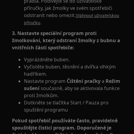
prádla. Podívejte se do uživatelské
příručky, jak žmolky ve svém spotřebiči
odstranit nebo omezit.
Stáhnout uživatelskou
.
příručku
3. Nastavte speciální program proti
žmolkování, který odstraní žmolky z bubnu a
vnitřních částí spotřebiče:
Vyprázdněte buben.
Vyčistěte buben, těsnění a dvířka vlhkým
hadříkem.
Nastavte program
Čištění pračky
a
Režim
sušení
současně, aby se aktivovala funkce
proti žmolkům.
Dotkněte se tlačítka Start / Pauza pro
spuštění programu
Pokud spotřebič používáte často, pravidelně
spouštějte čisticí program. Doporučené je