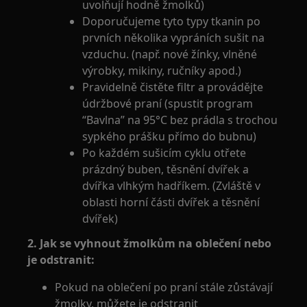
uvolňují hodně žmolků)
Doporučujeme tyto typy tkanin po
prvních několika vypráních sušit na
vzduchu. (např. nové žínky, vlněné
výrobky, mikiny, ručníky apod.)
Pravidelně čistěte filtr a provádějte
údržbové praní (spustit program
“Bavlna” na 95°C bez prádla s trochou
sypkého prášku přímo do bubnu)
Po každém sušicím cyklu otřete
prázdný buben, těsnění dvířek a
dvířka vlhkým hadříkem. (Zvláště v
oblasti horní části dvířek a těsnění
dvířek)
2. Jak se vyhnout žmolkům na oblečení nebo
je odstranit:
Pokud na oblečení po praní stále zůstávají
žmolky, můžete je odstranit