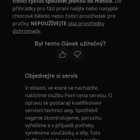
čistící cyklus spouštět jednou do měsíce.
Do
přihrádky pro fázi praní nalijte nebo nasypte
chlorové bělidlo nebo čisticí prostředek pro
pračky.
NEPOUŽÍVEJTE
oba prostředky
dohromady
.
Byl tento článek užitečný?
Objednejte si servis
V oblasti, ve které se nacházíte,
nabízíme službu Fixní cena servisu. O
opravu se postarají kvalifikovaní
servisní technici aeg. Spotřebič
nejprve zkontrolujeme, poruchu
vyřešíme a v případě potřeby
vyměníme součástky a díly. Tuto