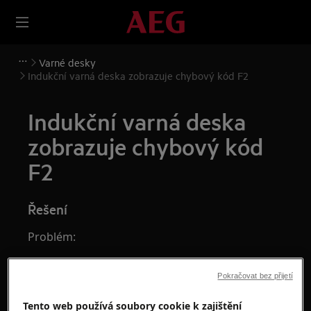
Varné desky
Indukční varná deska zobrazuje chybový kód F2
Indukční varná deska
zobrazuje chybový kód
F2
Řešení
Problém:
Na displeji indukční varné desky se
Pokračovat bez přijetí
zobrazuje chybový kód F2
Funkce SenseBoil® nefunguje
Tento web používá soubory cookie k zajištění