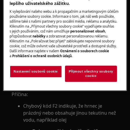
Nemohu funkci SenseBoil® aktivovat
lepšího uživatelského zážitku.
Platí pro:
K vylepšování našeho webu a k propagačním a marketingovým účelům
používáme soubory cookie. Informace o tom, jak náš web používáte,
sdílíme také s našimi partnery pro sociální média, reklamu a analytiku.
Indukční varné desky s funkcí SenseBoil®
Kliknutím na „Přijmout všechny soubory cookie“ vyjadřujete souhlas
s jejich používáním, což nám umožňuje
personalizovat obsah
,
Řešení:
přizpůsobovat
nabídky
a zobrazovat personalizovanou reklamu.
Kliknutím na „Pokračovat bez přijetí“ zablokujete nepovinné soubory
1. Přesvědčte se, že je povrch desky suchý
cookie, což může ovlivnit vaše uživatelské prostředí a dostupné služby.
Další informace najdete v našem
Oznámení o souborech cookie
a
Prohlášení o ochraně osobních údajů
.
2. Nezapínejte varné zóny s prázdnými
nádobami
Nastavení souborů cookie
Přijmout všechny soubory
3. Funkci nepoužívejte s jinými tekutinami
cookie
než s vodou
Příčina:
Chybový kód F2 indikuje, že hrnec je
prázdný nebo obsahuje jinou tekutinu než
vodu, například olej