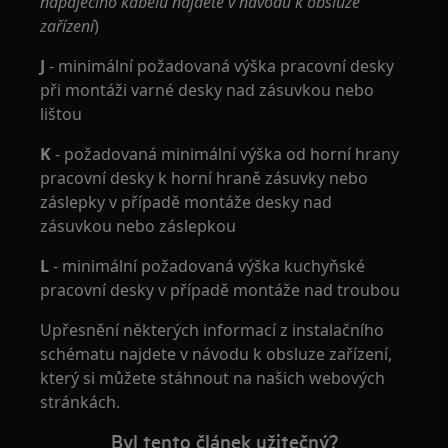
napájecího kabelu najdete v návodu k obsluze
zařízení
)
J
- minimální požadovaná výška pracovní desky
při montáži varné desky nad zásuvkou nebo
lištou
K
- požadovaná minimální výška od horní hrany
pracovní desky k horní hraně zásuvky nebo
záslepky v případě montáže desky nad
zásuvkou nebo záslepkou
L
- minimální požadovaná výška kuchyňské
pracovní desky v případě montáže nad troubou
Upřesnění některých informací z instalačního
schématu najdete v návodu k obsluze zařízení,
který si můžete stáhnout na našich webových
stránkách.
Byl tento článek užitečný?