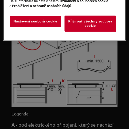
Další informace najdete v našem
Oznámení o souborech cookie
a
Prohlášení o ochraně osobních údajů
.
Nastavení souborů cookie
Přijmout všechny soubory
cookie
Legenda:
A -
bod elektrického připojení, který se nachází