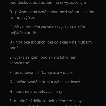
pod deskou, pod bodem na ní vyznačeným
B
- požadovaná vzdálenost mezi stěnou a zadní
hranou výřezu
C
- šířka indukční varné desky (skla) v jejím
nejširším bodě
D
- hloubka indukční desky (skla) v nejhlubším
bodě
E
- výška zařízení pod sklem (sklo není
započítáno)
F
- požadovaná šířka výřezu v desce
G
- požadovaná hloubka výřezu v desce
H
- parametr zaoblovací frézy
I
- minimální délka kabelu (
informaci o typu