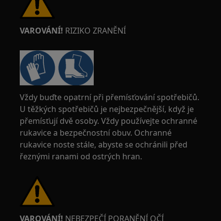
VAROVÁNÍ!
RIZIKO ZRANĚNÍ
Vždy buďte opatrní při přemísťování spotřebičů.
U těžkých spotřebičů je nejbezpečnější, když je
přemísťují dvě osoby. Vždy používejte ochranné
rukavice a bezpečnostní obuv. Ochranné
rukavice noste stále, abyste se ochránili před
řeznými ranami od ostrých hran.
VAROVÁNÍ!
NEBEZPEČÍ PORANĚNÍ OČÍ