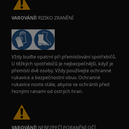
VAROVÁNÍ!
RIZIKO ZRANĚNÍ
Vždy buďte opatrní při přemísťování spotřebičů.
U těžkých spotřebičů je nejbezpečnější, když je
přemístí dvě osoby. Vždy používejte ochranné
rukavice a bezpečnostní obuv. Ochranné
rukavice noste stále, abyste se ochránili před
řeznými ranami od ostrých hran.
VAROVÁNÍ!
NEBEZPEČÍ PORANĚNÍ OČÍ