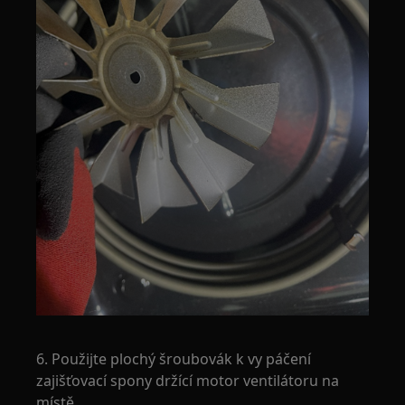
6. Použijte plochý šroubovák k vy páčení
zajišťovací spony držící motor ventilátoru na
místě.