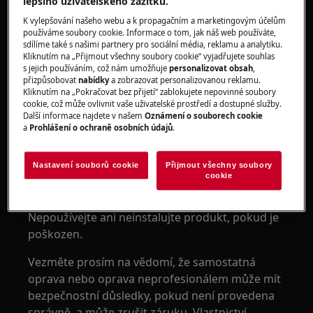
lepšího uživatelského zážitku.
UPOZORNĚNÍ!
NEBEZPEČÍ UDUŠENÍ
K vylepšování našeho webu a k propagačním a marketingovým účelům
používáme soubory cookie. Informace o tom, jak náš web používáte,
sdílíme také s našimi partnery pro sociální média, reklamu a analytiku.
Malé části nejsou vhodné pro děti do 3 let.
Kliknutím na „Přijmout všechny soubory cookie“ vyjadřujete souhlas
Uchovávejte všechny malé části a obaly mimo
s jejich používáním, což nám umožňuje
personalizovat obsah
,
přizpůsobovat
nabídky
a zobrazovat personalizovanou reklamu.
dosah dětí.
Kliknutím na „Pokračovat bez přijetí“ zablokujete nepovinné soubory
cookie, což může ovlivnit vaše uživatelské prostředí a dostupné služby.
Produkt by měli používat nebo instalovat pouze
Další informace najdete v našem
Oznámení o souborech cookie
dospělí.
a
Prohlášení o ochraně osobních údajů
.
Ujistěte se, že produkt používáte pouze pro jeho
Nastavení souborů cookie
Přijmout všechny soubory
určený účel a ověřte, že je kompatibilní součástí
cookie
pro zamýšlený výrobek.
Nepoužívejte ani neinstalujte produkt, pokud je
poškozen.
Vezměte prosím na vědomí, že samostatná
oprava nebo oprava neprofesionálem může mít
bezpečnostní důsledky, pokud není provedena
správně, a může zrušit záruku. Vlastnictví