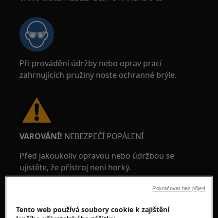
Při provádění údržby nebo oprav prací
zahrnujících pružiny noste ochranné brýle.
VAROVÁNÍ!
NEBEZPEČÍ POPÁLENÍ
Před jakoukoliv opravou nebo údržbou se
ujistěte, že přístroj není horký.
Pokračovat bez přijetí
Tento web používá soubory cookie k zajištění