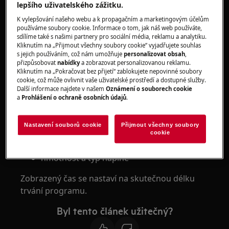
doby uvedené v uživatelské příručce.
lepšího uživatelského zážitku.
Platí pro
K vylepšování našeho webu a k propagačním a marketingovým účelům
používáme soubory cookie. Informace o tom, jak náš web používáte,
sdílíme také s našimi partnery pro sociální média, reklamu a analytiku.
Sušičku s tepelným čerpadlem
Kliknutím na „Přijmout všechny soubory cookie“ vyjadřujete souhlas
s jejich používáním, což nám umožňuje
personalizovat obsah
,
Řešení
přizpůsobovat
nabídky
a zobrazovat personalizovanou reklamu.
Kliknutím na „Pokračovat bez přijetí“ zablokujete nepovinné soubory
1. Spotřebič pracuje správně.
cookie, což může ovlivnit vaše uživatelské prostředí a dostupné služby.
Další informace najdete v našem
Oznámení o souborech cookie
a
Prohlášení o ochraně osobních údajů
.
2. Doba sušení se počítá v závislosti na
různých parametrech, jako je například:
Nastavení souborů cookie
Přijmout všechny soubory
okolní teplota
cookie
počáteční vlhkost prádla
hmotnost a typ náplně
Zobrazený čas se nastaví na skutečnou délku
trvání programu.
Byl tento článek užitečný?