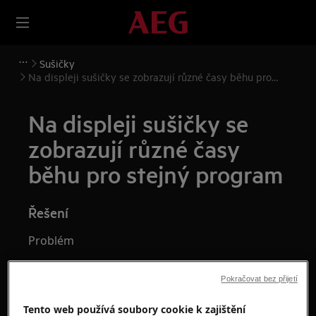
Sušičky
Na displeji sušičky se zobrazují různé časy běhu pro
stejný program
Na displeji sušičky se
zobrazují různé časy
běhu pro stejný program
Řešení
Problém
Na displeji sušičky se zobrazují různé časy
Pokračovat bez přijetí
běhu pro stejný program
Skutečná doba trvání programu se liší od
Tento web používá soubory cookie k zajištění