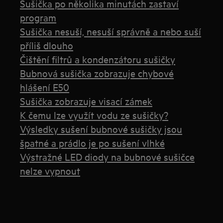
Sušička po několika minutách zastaví
program
Sušička nesuší, nesuší správně a nebo suší
příliš dlouho
Čištění filtrů a kondenzátoru sušičky
Bubnová sušička zobrazuje chybové
hlášení E50
Sušička zobrazuje visací zámek
K čemu lze využít vodu ze sušičky?
Výsledky sušení bubnové sušičky jsou
špatné a prádlo je po sušení vlhké
Výstražné LED diody na bubnové sušičce
nelze vypnout