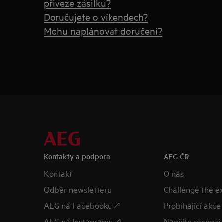
přiveze zásilku?
Doručujete o víkendech?
Mohu naplánovat doručení?
Kontakty a podpora
AEG ČR
Kontakt
O nás
Odběr newsletteru
Challenge the 
AEG na Facebooku 🡕
Probíhající akce
AEG na Instagramu 🡕
Napište recenzi 