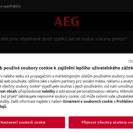
o spotřebiče
rátili jsme objednané zboží zpátky, jak mi budou vráceny peníze?
boží zpátky, jak mi budou vrác
Pok
 používá soubory cookie k zajištění lepšího uživatelského zážit
ání našeho webu a k propagačním a marketingovým účelům používáme soubory cook
áš web používáte, sdílíme také s našimi partnery pro sociální média, reklamu a analyt
t všechny soubory cookie“ vyjadřujete souhlas s jejich používáním, což nám umožňuj
te peníze?
ovat obsah
, přizpůsobovat
nabídky
a zobrazovat personalizovanou reklamu. Kliknut
bez přijetí“ zablokujete nepovinné soubory cookie, což může ovlivnit vaše uživatelské
služby. Další informace najdete v našem
Oznámení o souborech cookie
a
Prohlášen
dajů
.
ropis, který obdržíte do e-mailu
Nastavení souborů cookie
Přijmout všechny soubory co
a účet, ze kterého jste hradili