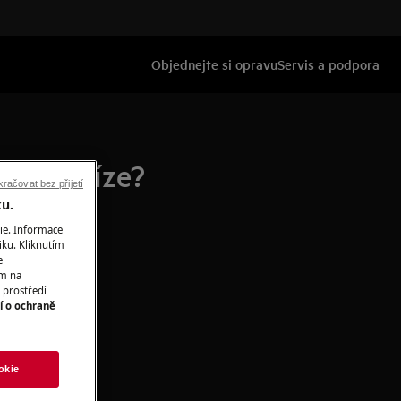
Objednejte si opravu
Servis a podpora
eny peníze?
račovat bez přijetí
ku.
ie. Informace
iku. Kliknutím
e
ím na
 prostředí
í o ochraně
okie