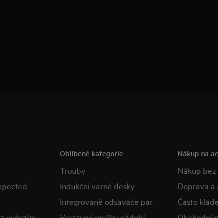
Oblíbené kategorie
Nákup na ae
Trouby
Nákup bez
expected
Indukční varné desky
Doprava a 
Integrované odsavače par
Často klad
a vyhrajte
Vestavné myčky nádobí
Obchodní 