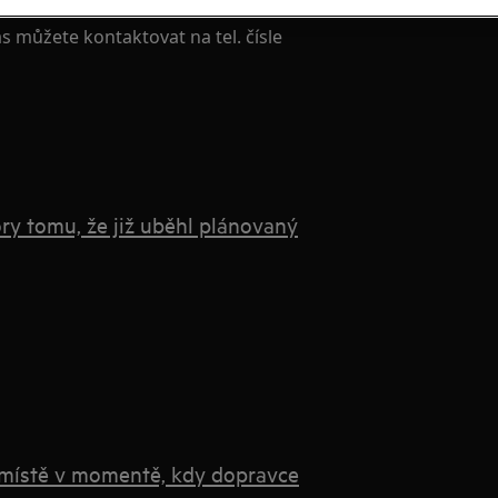
s můžete kontaktovat na tel. čísle
y tomu, že již uběhl plánovaný
 místě v momentě, kdy dopravce