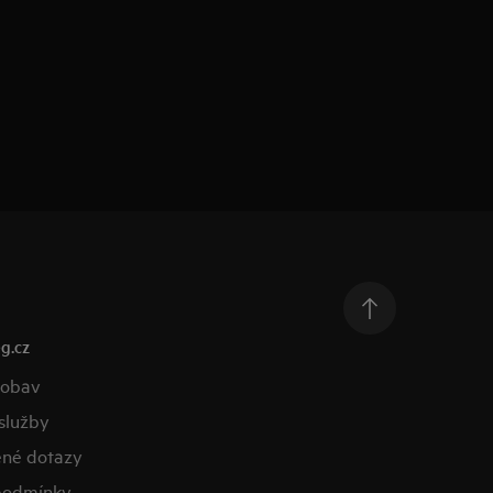
g.cz
 obav
služby
ené dotazy
podmínky