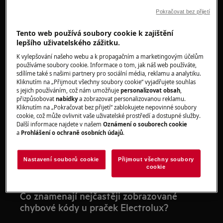
Proč se vyplatí znát chybové kódy praček
Pokračovat bez přijetí
Electrolux?
Tento web používá soubory cookie k zajištění
Znalost chybových hlášení umožňuje:
lepšího uživatelského zážitku.
K vylepšování našeho webu a k propagačním a marketingovým účelům
rychlou diagnostiku problému bez
používáme soubory cookie. Informace o tom, jak náš web používáte,
nutnosti volat servis,
sdílíme také s našimi partnery pro sociální média, reklamu a analytiku.
Kliknutím na „Přijmout všechny soubory cookie“ vyjadřujete souhlas
omezení nákladů na opravy,
s jejich používáním, což nám umožňuje
personalizovat obsah
,
zlepšení účinnosti praní,
přizpůsobovat
nabídky
a zobrazovat personalizovanou reklamu.
Kliknutím na „Pokračovat bez přijetí“ zablokujete nepovinné soubory
zvýšení bezpečnosti používání zařízení,
cookie, což může ovlivnit vaše uživatelské prostředí a dostupné služby.
prodloužení životnosti pračky.
Další informace najdete v našem
Oznámení o souborech cookie
a
Prohlášení o ochraně osobních údajů
.
Vždy se vyplatí mít po ruce
návod k obsluze
konkrétního modelu pračky Electrolux
,
Nastavení souborů cookie
Přijmout všechny soubory
protože význam kódů se může lišit v závislosti
cookie
na verzi spotřebiče.
Co znamenají nejčastěji zobrazované
chybové kódy u praček Electrolux?