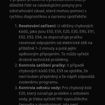
důležité řídit se následujícími pokyny pro
odstraňování závad, které mohou pomoci s
rychlou diagnostikou a opravou spotřebiče:
Resetování zařízení:
U většiny chybových
kódů, jako jsou E50, E59, E20, E30, E90, E91,
E92, E93, E94, se doporučuje pračku
resetovat odpojením od elektrické sítě na
přibližně 1–2 minuty a poté jejím
opětovným připojením. To může vyřešit
drobné technické problémy.
Kontrola zatížení pračky:
V případě
chybových kódů E50, E59 se ujistěte, že
není buben přeplněný a že náplň odpovídá
zvolenému programu.
Kontrola odtoku vody:
Pro chybový kód
E20, který označuje problém s odtokem
vody, je třeba vyčistit filtr vypouštěcího
čerpadla a zkontrolovat, zda není