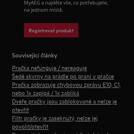
MyAEG a najděte vše, co potřebujete,
na jednom místě.
Registrovat produkt
Související články
Pračka nefunguje / nereaguje
Šedé skvrny na prádle po praní v pračce
Pračka zobrazuje chybovou zprávu E10, C1,
nebo 1x zapípá / 1x zabliká
Dveře pračky jsou zablokované a nelze je
otevřít
Filtr pračky je zaseknutý, nelze jej
povolit/otevřít