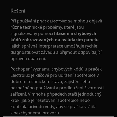
Řešení
Při používání
se mohou objevit
praček Electrolux
různé technické problémy, které jsou
signalizovány pomocí
hlášení a chybových
kódů zobrazovaných na ovládacím panelu
.
Jejich správná interpretace umožňuje rychle
diagnostikovat závadu a přijmout odpovídající
opravná opatření.
Pochopení významu chybových kódů u praček
Electrolux je klíčové pro udržení spotřebiče v
dobrém technickém stavu, zajištění jeho
bezpečného používání a prodloužení životnosti
zařízení. V mnoha případech stačí jednoduchý
krok, jako je resetování spotřebiče nebo
kontrola přívodu vody, aby se pračka vrátila
k bezchybnému provozu.