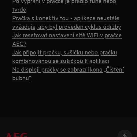
Po vyprání v pračce je prádlo tuhé nebo
tvrdé
Pračka s konektivitou - aplikace neustále
vyžaduje, aby byl proveden cyklus údržby
Jak resetovat nastavení sítě WiFi v pračce
AEG?
Jak připojit pračku, sušičku nebo pračku
kombinovanou se sušičkou k aplikaci
Na displeji pračky se zobrazí ikona „Čištění
bubnu“