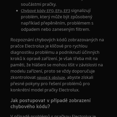
součástmi pračky.
signalizují
Chybové kódy EF0, EFo, EF3
problém, který může být způsobený
například přepěněním, problémem s
odpadem nebo zaneseným filtrem.
Rozpoznání chybových kódů zobrazovaných na
pračce Electrolux je klíčové pro rychlou
diagnostiku problému a podniknutí účinných
kroků k opravě zařízení. Je však třeba mít na
paměti, že hlášení se mohou lišit v závislosti na
modelu zařízení, proto se vždy doporučuje
zkontrolovat
, abyste získali
návod k obsluze
přesné pokyny pro řešení problémů pro
konkrétní model pračky Electrolux.
Jak postupovat v případě zobrazení
chybového kódu?
V případě problémů s pračkou Electrolux je