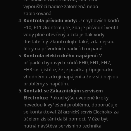
vypouštěcí hadice zalomená nebo
zablokovaná.
Kontrola přívodu vody:
U chybových kódů
E10, E11 zkontrolujte, zda je přívodní ventil
vody plně otevřený a zda je tlak vody
dostatečný. Zkontrolujte také, zda nejsou
filtry na přívodních hadicích ucpané.
Kontrola elektrického napájení:
V
případě chybových kódů EH0, EH1, EH2,
EH3 se ujistěte, že je pračka připojena ke
vhodnému zdroji napájení a že v síti nejsou
problémy s napětím.
Kontakt se Zákaznickým servisem
Electrolux:
Pokud výše uvedené kroky
nevedou k vyřešení problému, doporučuje
se kontaktovat
za
Zákaznický servis Electrolux
účelem získání další pomoci. Může být
nutná návštěva servisního technika,