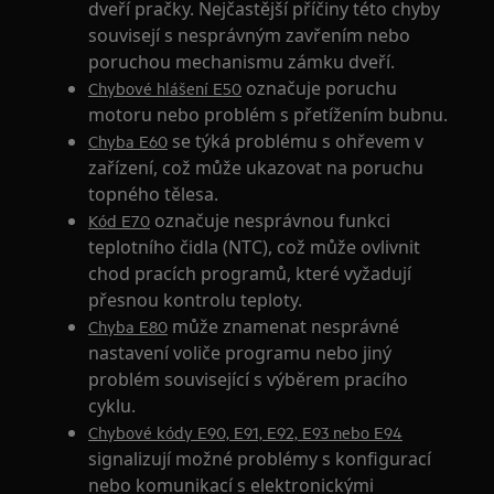
dveří pračky. Nejčastější příčiny této chyby
souvisejí s nesprávným zavřením nebo
poruchou mechanismu zámku dveří.
označuje poruchu
Chybové hlášení E50
motoru nebo problém s přetížením bubnu.
se týká problému s ohřevem v
Chyba E60
zařízení, což může ukazovat na poruchu
topného tělesa.
označuje nesprávnou funkci
Kód E70
teplotního čidla (NTC), což může ovlivnit
chod pracích programů, které vyžadují
přesnou kontrolu teploty.
může znamenat nesprávné
Chyba E80
nastavení voliče programu nebo jiný
problém související s výběrem pracího
cyklu.
Chybové kódy E90, E91, E92, E93 nebo E94
signalizují možné problémy s konfigurací
nebo komunikací s elektronickými